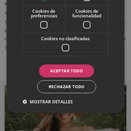
realizar
. Resulta fundamental que tengas fuerza de
Cookies de
Cookies de
voluntad y conciencia para realizarlo. Siguiendo
preferencias
funcionalidad
algunos de los consejos mencionados anteriormente,
podrás resistir con mayor firmeza esos impulsos
desenfrenados tan característicos al realizar compras
Cookies no clasificadas
compulsivas.
ACEPTAR TODO
RECHAZAR TODO
CULTURA
MOSTRAR DETALLES