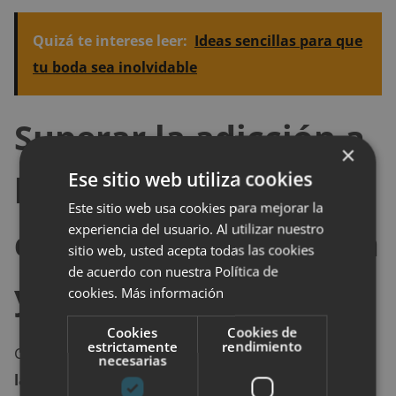
Quizá te interese leer:
Ideas sencillas para que
tu boda sea inolvidable
Superar la adicción a
×
Ese sitio web utiliza cookies
las compras es
Este sitio web usa cookies para mejorar la
experiencia del usuario. Al utilizar nuestro
cuestión de disciplina
sitio web, usted acepta todas las cookies
de acuerdo con nuestra Política de
y voluntad
cookies.
Más información
Cookies
Cookies de
estrictamente
rendimiento
Como has podido observar,
superar la adicción a
necesarias
las compras no es una tarea imposible de