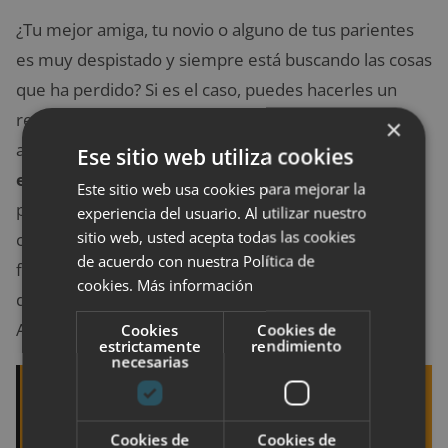
¿Tu mejor amiga, tu novio o alguno de tus parientes
es muy despistado y siempre está buscando las cosas
que ha perdido? Si es el caso, puedes hacerles un
regalo por el que te estarán eternamente
×
agradecidos:
un localizador que te permitirá
Ese sitio web utiliza cookies
encontrar cualquier objeto a través del móvil
. Lo
Este sitio web usa cookies para mejorar la
pueden poner en las llaves, la cartera, el pasaporte o
experiencia del usuario. Al utilizar nuestro
sitio web, usted acepta todas las cookies
cualquier otro ítem que suelan perder con
de acuerdo con nuestra Política de
frecuencia. Es muy fácil de usar (solo hay que
cookies.
Más información
descargar la aplicación) y se pueden conseguir por
Amazon.
Cookies
Cookies de
estrictamente
rendimiento
necesarias
Quizá te interese leer:
Las 20 calles más
bonitas del mundo
Cookies de
Cookies de