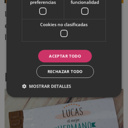
preferencias
funcionalidad
La mejor oferta que hemos
encontrado para comprar el
Cookies no clasificadas
localizador Tile Wallet
Para hacer un regalo
ACEPTAR TODO
personal
RECHAZAR TODO
MOSTRAR DETALLES