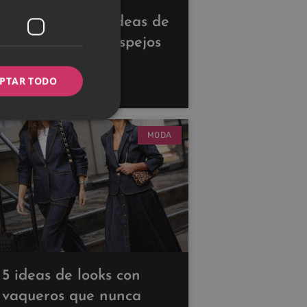
Descubre estas ideas de
decoración con espejos
para ampliar tus
PTAR TODO
espacios
MODA
5 ideas de looks con
vaqueros que nunca