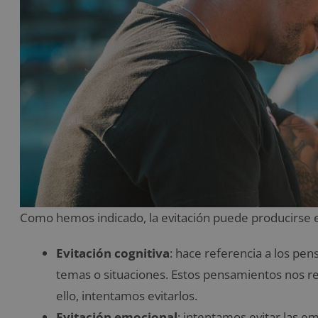
Como hemos indicado, la evitación puede producirse e
Evitación cognitiva
: hace referencia a los p
temas o situaciones. Estos pensamientos nos r
ello, intentamos evitarlos.
Evitación emocional
: intentamos evitar las e