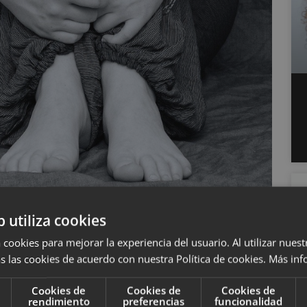
b utiliza cookies
 cookies para mejorar la experiencia del usuario. Al utilizar nuest
s las cookies de acuerdo con nuestra Política de cookies.
Más inf
tes
situaciones que podemos valorar como
s un mecanismo especial para hacer frente a la
Cookies de
Cookies de
Cookies de
rendimiento
preferencias
funcionalidad
as y recursos diferentes para resolver las