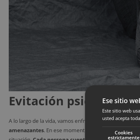
Evitación psicológica
Ese sitio we
Este sitio web usa
usted acepta toda
A lo largo de la vida, vamos enfrentándonos a diferen
amenazantes
. En ese momento, se activa en nosotro
Cookies
estrictamente
situación.
Cada persona cuenta con unas herramient