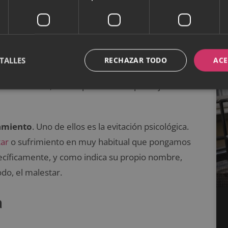
 largo de la historia de aprendizaje de cada sujeto
so para resolver un problema o una situación y
TALLES
RECHAZAR TODO
ACE
que aumentemos la frecuencia
en la que los
da resultado, lo más probable es que dejemos de
amiento
. Uno de ellos es la evitación psicológica.
tar
o sufrimiento en muy habitual que pongamos
ecíficamente, y como indica su propio nombre,
do, el malestar.
a