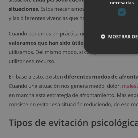
necesarias
situaciones
. Estos mecanismos se van adquiriendo a lo
y las diferentes vivencias que ha tenido.
Cuando ponemos en práctica un mecanismo o un recur
MOSTRAR DE
valoramos que han sido útiles, es muy probable 
utilizamos. Del mismo modo, si comprobamos que no 
utilizar ese recurso.
En base a esto, existen
diferentes modos de afront
Cuando una situación nos genera miedo, dolor,
males
en marcha esta estrategia de afrontamiento. Más esp
consiste en evitar esa situación reduciendo, de ese mo
Tipos de evitación psicológic