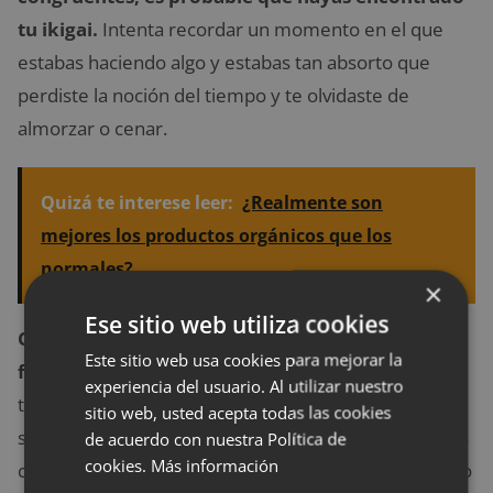
tu ikigai.
Intenta recordar un momento en el que
estabas haciendo algo y estabas tan absorto que
perdiste la noción del tiempo y te olvidaste de
almorzar o cenar.
Quizá te interese leer:
¿Realmente son
mejores los productos orgánicos que los
normales?
×
Ese sitio web utiliza cookies
Cuando prestas atención a las tareas con las que
Este sitio web usa cookies para mejorar la
fluyes, encuentras tu ikigai
e incluso profundizará
experiencia del usuario. Al utilizar nuestro
tu asociación con él y descubrirás que tu vida más
sitio web, usted acepta todas las cookies
significativa y placentera. Una vez que encuentres las
de acuerdo con nuestra Política de
cookies.
Más información
cosas que tienen significado para ti, debe dar un paso