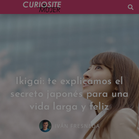
Ikigai: te explicamos el
secreto japonés para una
vida larga y feliz
IVÁN FRESNEDA