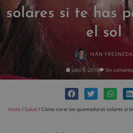
solares si te has 
el sol
IVÁN FRESNEDA
julio 5, 2019
Sin comenta
Inicio
/
Salud
/
Cómo curar las quemaduras solares si te