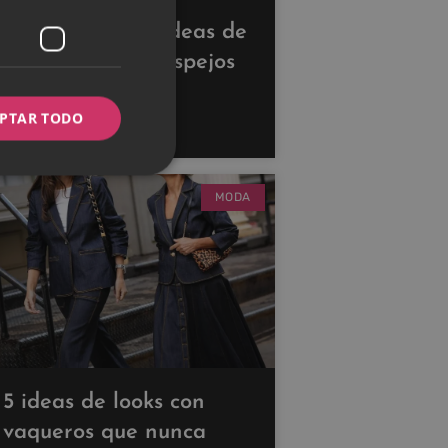
Descubre estas ideas de
decoración con espejos
para ampliar tus
PTAR TODO
espacios
MODA
5 ideas de looks con
vaqueros que nunca