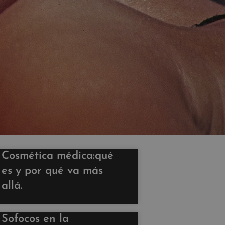
Cosmética médica:qué
es y por qué va más
allá.
Sofocos en la