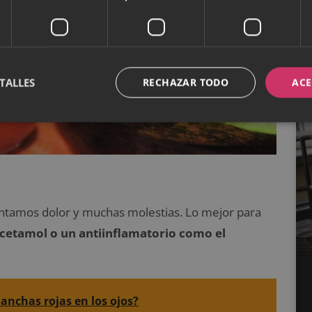
TALLES
RECHAZAR TODO
ACE
intamos dolor y muchas molestias. Lo mejor para
cetamol o un antiinflamatorio como el
anchas rojas en los ojos?