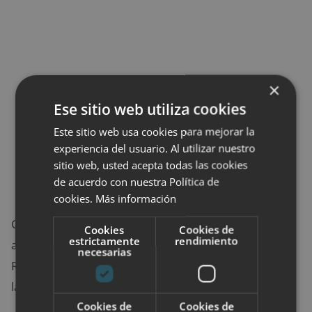
×
Ese sitio web utiliza cookies
Este sitio web usa cookies para mejorar la
experiencia del usuario. Al utilizar nuestro
sitio web, usted acepta todas las cookies
de acuerdo con nuestra Política de
cookies.
Más información
Coloca el
foam roller
perpendicular al cuerpo, y
Cookies
Cookies de
estrictamente
rendimiento
apóyate sobre él con los flexores de la cadera.
necesarias
Realiza leves movimientos hacia adelante y atrás en
la postura tradicional de las planchas.
Cookies de
Cookies de