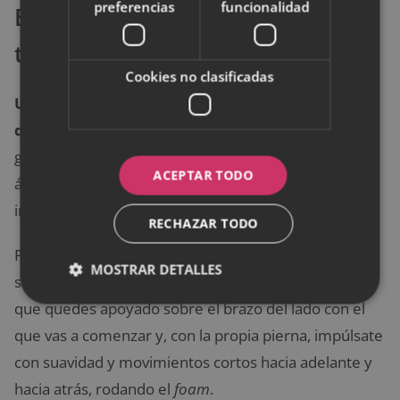
preferencias
funcionalidad
Ejercicio para fortalecer y
tonificar glúteos
Cookies no clasificadas
Unos glúteos fuertes reducen el riesgo de sufrir
dolores en la zona lumbar
. El rodillo aquí trabaja el
glúteo medio, el más implicado en el bienestar del
ACEPTAR TODO
área como nexo entre columna y extremidades
inferiores.
RECHAZAR TODO
Para ello, siéntate sobre el roller y apóyate bien
MOSTRAR DETALLES
sobre el glúteo medio. Gira levemente el torso hasta
que quedes apoyado sobre el brazo del lado con el
que vas a comenzar y, con la propia pierna, impúlsate
con suavidad y movimientos cortos hacia adelante y
hacia atrás, rodando el
foam
.