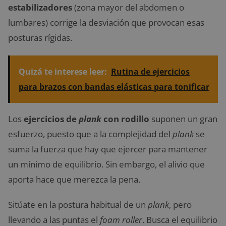
estabilizadores
(zona mayor del abdomen o
lumbares) corrige la desviación que provocan esas
posturas rígidas.
Quizá te interese leer:
Rutina de ejercicios
para brazos con bandas elásticas para tonificar
Los
ejercicios de
plank
con rodillo
suponen un gran
esfuerzo, puesto que a la complejidad del
plank
se
suma la fuerza que hay que ejercer para mantener
un mínimo de equilibrio. Sin embargo, el alivio que
aporta hace que merezca la pena.
Sitúate en la postura habitual de un
plank
, pero
llevando a las puntas el
foam roller
. Busca el equilibrio