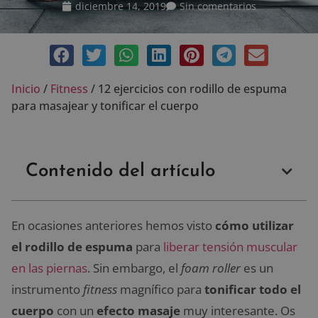
diciembre 14, 2019
Sin comentarios
Inicio
/
Fitness
/
12 ejercicios con rodillo de espuma
para masajear y tonificar el cuerpo
Contenido del artículo
En ocasiones anteriores hemos visto
cómo utilizar
el rodillo de espuma
para
liberar tensión muscular
en las piernas
. Sin embargo, el
foam roller
es un
instrumento
fitness
magnífico para
tonificar todo el
cuerpo
con un
efecto masaje
muy interesante. Os