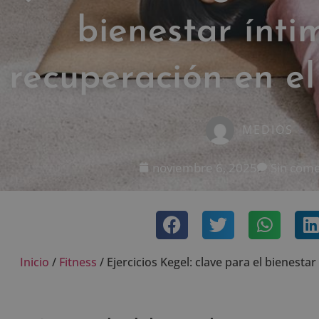
bienestar ínti
recuperación en el
MEDIOS
noviembre 6, 2025
Sin come
Inicio
/
Fitness
/
Ejercicios Kegel: clave para el bienesta