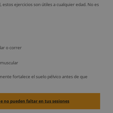
stos ejercicios son útiles a cualquier edad. No es
dar o correr
 muscular
ente fortalece el suelo pélvico antes de que
ue no pueden faltar en tus sesiones