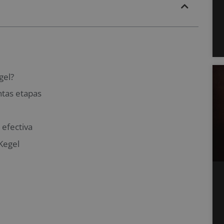
gel?
tas etapas
 efectiva
Kegel