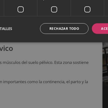
s Kegel?
TALLES
RECHAZAR TODO
ACE
vico
os músculos del suelo pélvico. Esta zona sostiene
n importantes como la continencia, el parto y la