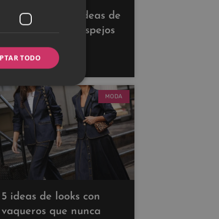
Descubre estas ideas de
decoración con espejos
para ampliar tus
PTAR TODO
espacios
MODA
5 ideas de looks con
vaqueros que nunca