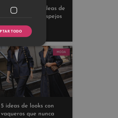
Descubre estas ideas de
decoración con espejos
para ampliar tus
PTAR TODO
espacios
MODA
5 ideas de looks con
vaqueros que nunca