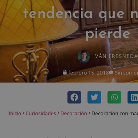
tendencia que 
pierde
IVÁN FRESNEDA
febrero 15, 2018
Sin comen
Inicio
/
Curiosidades
/
Decoración
/
Decoración con mad