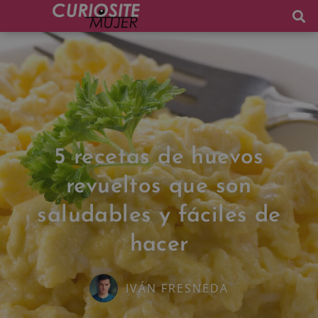
5 recetas de huevos
revueltos que son
saludables y fáciles de
hacer
IVÁN FRESNEDA