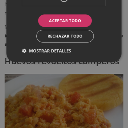
hechos. Después, se rompen con una espátula
mientras se siguen cocinando.
ACEPTAR TODO
Minutos después la receta estará lista para servir.
Es
ideal acompañarla con unas tortillas de maíz, una
RECHAZAR TODO
ensalada o arroz blanco
.
MOSTRAR DETALLES
Huevos revueltos camperos