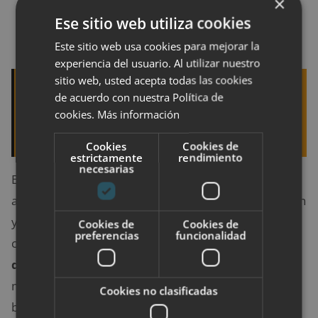
×
250 gramos de queso crema
Ese sitio web utiliza cookies
Cinco Huevos
Este sitio web usa cookies para mejorar la
experiencia del usuario. Al utilizar nuestro
sitio web, usted acepta todas las cookies
Quizá te interese leer:
7 recetas con
de acuerdo con nuestra Política de
edamames fáciles de hacer, saludables y muy
cookies.
Más información
sabrosas
Cookies
Cookies de
estrictamente
rendimiento
necesarias
El primer paso es calentar en una olla un poco de
aceite. Tras picar las cebollas y el pimiento, se añaden
y se echa sobre las verduras un poco de sal. A
Cookies de
Cookies de
preferencias
funcionalidad
continuación, se introduce el maíz.
El queso se
divide en porciones
y se esparce en la olla. En el
momento en el que se derrita, se meten los huevos
Cookies no clasificadas
batidos y se espera a que estén completamente