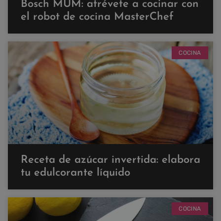
Bosch MUM: atrévete a cocinar con
el robot de cocina MasterChef
COCINA
Receta de azúcar invertida: elabora
tu edulcorante líquido
COCINA