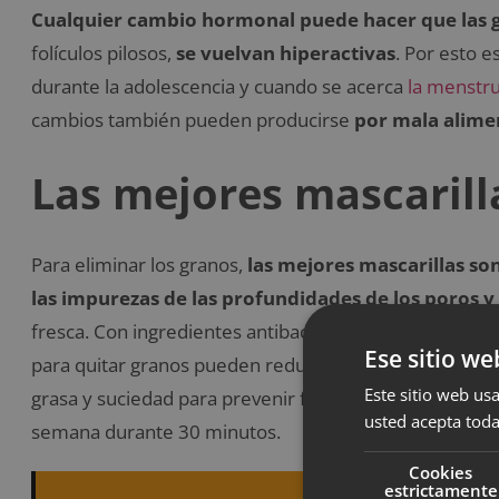
Cualquier cambio hormonal puede hacer que las 
folículos pilosos,
se vuelvan hiperactivas
. Por esto 
durante la adolescencia y cuando se acerca
la menstr
cambios también pueden producirse
por mala alime
Las mejores mascarill
Para eliminar los granos,
las mejores mascarillas so
las impurezas de las profundidades de los poros y 
fresca. Con ingredientes antibacterianos como el carbón
Ese sitio we
para quitar granos pueden reducir el tamaño de los g
Este sitio web usa
grasa y suciedad para prevenir futuros brotes. Debes ap
usted acepta toda
semana durante 30 minutos.
Cookies
estrictamente