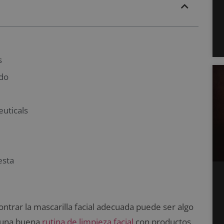
s
ado
euticals
esta
ontrar la mascarilla facial adecuada puede ser algo
e una buena
rutina de limpieza facial
con productos