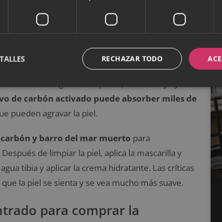
 la piel durante cada estación del año
bón activado
TALLES
RECHAZAR TODO
ACE
os, suciedad y micropartículas a la superficie de la
encontrar un hogar en tus poros, los obstruya y te
lvo de carbón activado puede absorber miles de
e pueden agravar la piel.
de carbón y barro del mar muerto
para
espués de limpiar la piel, aplica la mascarilla y
gua tibia y aplicar la crema hidratante. Las críticas
que la piel se sienta y se vea mucho más suave.
trado para comprar la