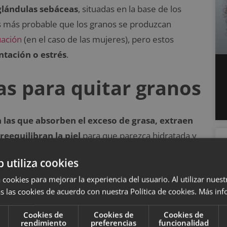
glándulas sebáceas
, situadas en la base de los
es más probable que los granos se produzcan
uación
(en el caso de las mujeres), pero estos
ntación o estrés
.
as para quitar granos
n las que absorben el exceso de grasa, extraen
reequilibran la piel
para que parezca hidratada y
 o la arcilla volcánica, las mejores mascarillas
b utiliza cookies
ranos y al mismo tiempo combatir el exceso de
 cookies para mejorar la experiencia del usuario. Al utilizar nuest
licar la mascarilla facial una o dos veces por
s las cookies de acuerdo con nuestra Política de cookies.
Más inf
Cookies de
Cookies de
Cookies de
rendimiento
preferencias
funcionalidad