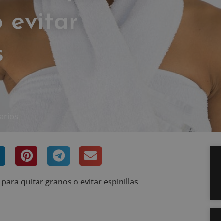
 evitar
s
arios
para quitar granos o evitar espinillas