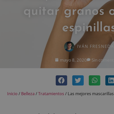
quitar granos o
espinilla
IVÁN FRESNEDA
mayo 8, 2020
Sin coment
Inicio
/
Belleza
/
Tratamientos
/
Las mejores mascarillas 