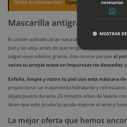
Quizá te interese leer:
Consejos para el cuidado de
necesarias
Mascarilla antigranos de car
MOSTRAR DE
El carbón activado atrae naturalmente bacterias, químic
piel y las aleja antes de que tengan la oportunidad de 
salgan esos odiosos granos. Esto ocurre porque
el po
veces su propia masa en impurezas no deseadas
qu
Exfolia, limpia y nutre tu piel con esta máscara 
proporcionar un tratamiento hidratante y refrescante. D
déjala puesta durante 20 minutos antes de lavarla con a
dicen que este producto ayuda mejorar el acné y hace 
La mejor oferta que hemos encon