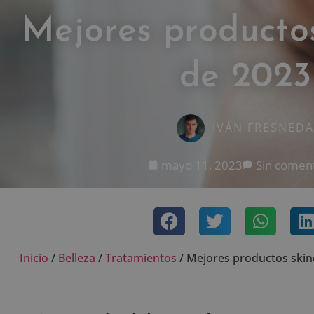
Mejores producto
de 2023
IVÁN FRESNEDA
mayo 11, 2023
Sin coment
Inicio
/
Belleza
/
Tratamientos
/
Mejores productos skin