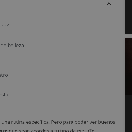
are?
 de belleza
stro
esta
una rutina específica. Pero para poder ver buenos
are
que sean acordes a tu tipo de piel. ¡Te