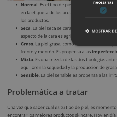
necesarias
Normal
. Es el tipo de piel más noble y present
en la etiqueta de los productos skincare que se
los productos.
Seca
. La piel seca se caracteriza por presentar
MOSTRAR DE
aspecto de la cara es agrietado y sin vida, cuan
Grasa
. La piel grasa, como su nombre indica, 
frente y mentón. Es propensa a las
imperfecci
Mixta
. Es una mezcla de las dos tipologías ant
equilibren la sequedad y la producción de grasa
Sensible
. La piel sensible es propensa a las irri
Problemática a tratar
Una vez que saber cuál es tu tipo de piel, es momento
encontrar los mejores productos skincare. Hoy en día