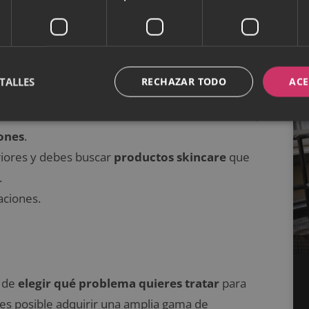
a un
equilibrio perfecto
. Sólo tienes que verificar
a para pieles normales. Suelen valerles casi todos
descamación
durante el invierno y/o el verano. El
TALLES
RECHAZAR TODO
ACE
do no se utilizan productos skincare adecuados.
presenta un
exceso de sebo
en la zona de la nariz,
ones
.
eriores y debes buscar
productos skincare
que
.
taciones.
 de
elegir qué problema quieres tratar
para
 es posible adquirir una amplia gama de