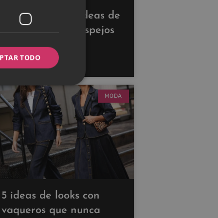
Descubre estas ideas de
decoración con espejos
para ampliar tus
PTAR TODO
espacios
MODA
5 ideas de looks con
vaqueros que nunca