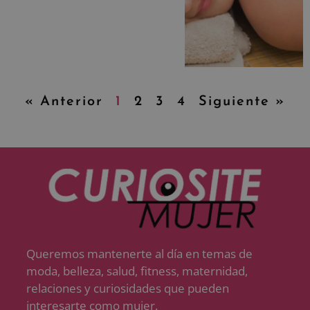
« Anterior
1
2
3
4
Siguiente »
Queremos mantenerte al día en temas de
moda, belleza, salud, fitness, maternidad,
relaciones y curiosidades que pueden
interesarte como mujer.