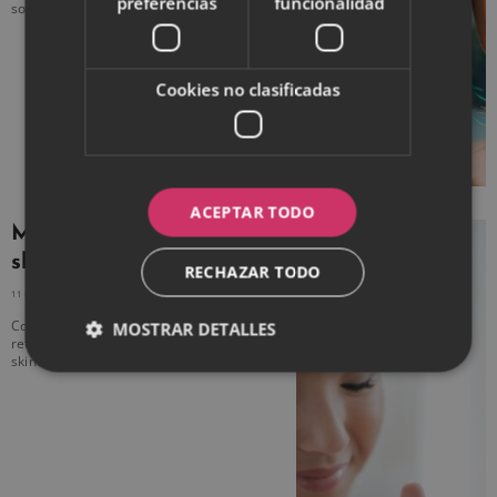
preferencias
funcionalidad
solar.
Cookies no clasificadas
ACEPTAR TODO
Mejores productos
skincare de 2023
RECHAZAR TODO
11 MAYO, 2023
NO HAY COMENTARIOS
Con ácido hialurónico, vitamina C o
MOSTRAR DETALLES
retinol, conoce los mejores productos
skincare que puedes comprar este 2023.