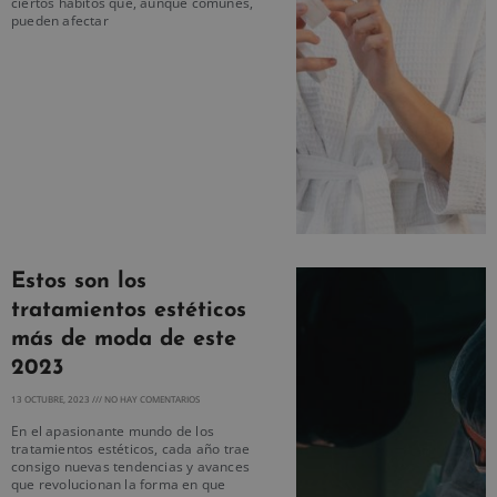
ciertos hábitos que, aunque comunes,
pueden afectar
Estos son los
tratamientos estéticos
más de moda de este
2023
13 OCTUBRE, 2023
NO HAY COMENTARIOS
En el apasionante mundo de los
tratamientos estéticos, cada año trae
consigo nuevas tendencias y avances
que revolucionan la forma en que