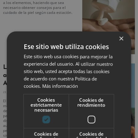
a los elementos, haciendo que sea
necesario obtener consejos para el
cuidado de la piel según cada estación.
×
Ese sitio web utiliza cookies
Este sitio web usa cookies para mejorar la
experiencia del usuario. Al utilizar nuestro
Los mejores
sitio web, usted acepta todas las cookies
autobronceadores de
de acuerdo con nuestra Política de
Amazon
cookies.
Más información
23 JUNIO, 2023
NO HAY COMENTARIOS
Cookies
Cookies de
El bronceado es un aspecto deseado por
estrictamente
rendimiento
muchas personas, pero exponerse al sol
necesarias
de forma excesiva puede ser perjudicial
para la piel. Afortunadamente, Amazon
dispone de los mejores
autobronceadores 2023, los cuales
permiten obtener un bronceado natural
Cookies de
Cookies de
sin los riesgos asociados a la radiación