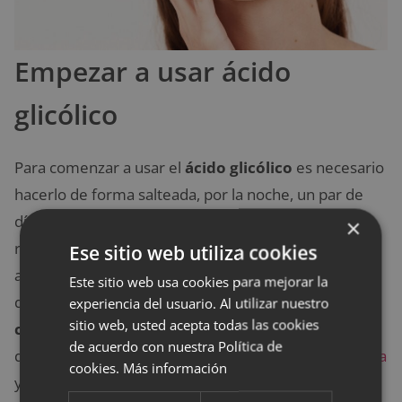
Empezar a usar ácido
glicólico
Para comenzar a usar el
ácido glicólico
es necesario
hacerlo de forma salteada, por la noche, un par de
días a la semana. De este modo, sabremos cómo
×
reacciona nuestra piel a esta sustancia. Si decidimos
Ese sitio web utiliza cookies
aplicárnoslo por la mañana, lo mejor es que nos
Este sitio web usa cookies para mejorar la
distribuyamos después por el rostro
crema solar
experiencia del usuario. Al utilizar nuestro
sitio web, usted acepta todas las cookies
con un factor alto
. Esto se debe a que los ácidos
de acuerdo con nuestra Política de
disminuyen la protección natural de la
barrera lipídica
cookies.
Más información
y, por ello, la piel queda más expuesta a los daños