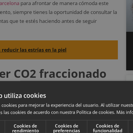
Barcelona
para afrontar de manera cómoda este
ento, siempre tienes la oportunidad de consultar la
ntas que te estés haciendo antes de seguir
reducir las estrías en la piel
ser CO2 fraccionado
ños haces de luz. Estos penetran en la piel del
b utiliza cookies
Se trata de heridas microscópicas que permanecen
 cookies para mejorar la experiencia del usuario. Al utilizar nuest
el que contiene queratinocitos y son capaces de
s las cookies de acuerdo con nuestra Política de cookies.
Más inf
También tienen la capacidad de
producir
Cookies de
Cookies de
Cookies de
rendimiento
preferencias
funcionalidad