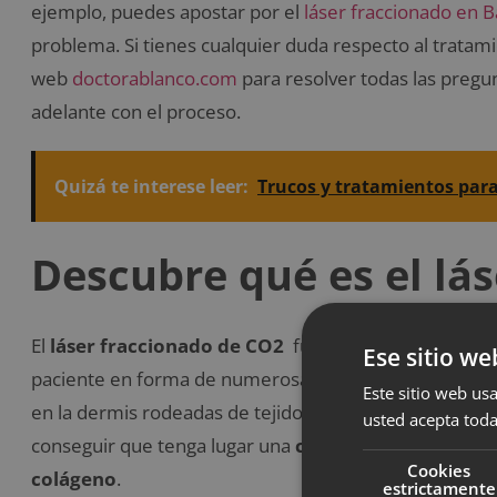
ejemplo, puedes apostar por el
láser fraccionado en 
problema. Si tienes cualquier duda respecto al tratami
web
doctorablanco.com
para resolver todas las pregu
adelante con el proceso.
Quizá te interese leer:
Trucos y tratamientos para 
Descubre qué es el lá
El
láser fraccionado de CO2
funciona emitiendo peque
Ese sitio we
paciente en forma de numerosas columnas térmicas. 
Este sitio web usa
en la dermis rodeadas de tejido sano. Este último es 
usted acepta toda
conseguir que tenga lugar una
cicatrización rápida
. 
Cookies
colágeno
.
estrictamente