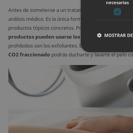
necesarias
Antes de someterse a un tratamiento de estas caracterí
análisis médico. Es la única forma de averiguar si
la p
productos tópicos concretos. Por otro lado, el médico
MOSTRAR DE
productos pueden usarse los días previos al trat
prohibidos son los exfoliantes. Eso sí, el día que tenga
CO2 fraccionado
podrás ducharte y lavarte el pelo 