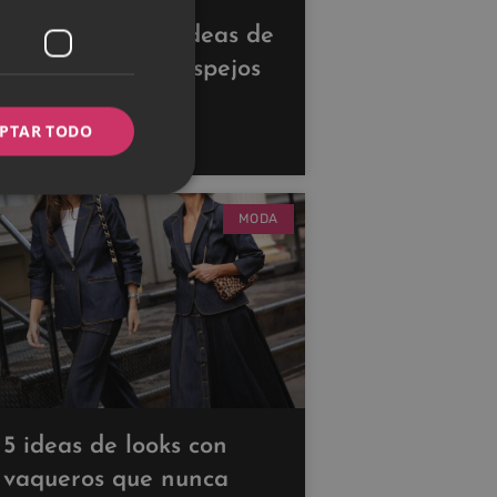
Descubre estas ideas de
decoración con espejos
para ampliar tus
PTAR TODO
espacios
MODA
5 ideas de looks con
vaqueros que nunca