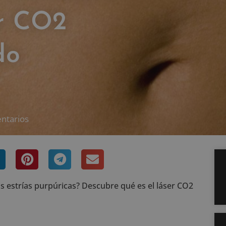
er CO2
do
ntarios
 estrías purpúricas? Descubre qué es el láser CO2