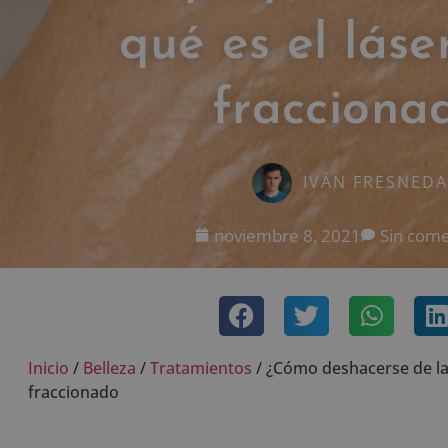
qué es el lás
fracciona
IVÁN FRESNEDA
noviembre 8, 2021
Sin come
Inicio
/
Belleza
/
Tratamientos
/
¿Cómo deshacerse de las
fraccionado