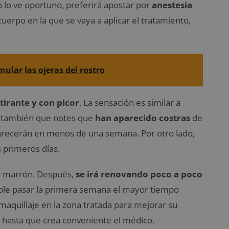
o lo ve oportuno, preferirá apostar por
anestesia
uerpo en la que se vaya a aplicar el tratamiento,
mular las ojeras del rostro
 tirante y con picor
. La sensación es similar a
le también que notes que
han aparecido costras
de
arecerán en menos de una semana. Por otro lado,
s primeros días.
lor marrón. Después,
se irá renovando poco a poco
able pasar la primera semana el mayor tiempo
maquillaje en la zona tratada para mejorar su
hasta que crea conveniente el médico.