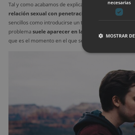
necesarias
Tal y como acabamos de explicar,
el vaginismo prov
relación sexual con penetración de manera place
sencillos como introducirse un tampón también puede
problema
suele aparecer en la adolescencia o a u
MOSTRAR DE
que es el momento en el que se tiene la primera mens