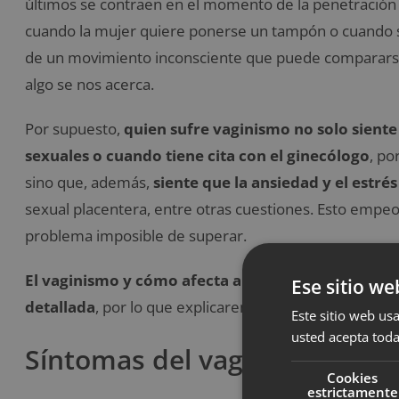
últimos se contraen en el momento de la penetración
cuando la mujer quiere ponerse un tampón o cuando se
de un movimiento inconsciente que puede comparars
algo se nos acerca.
Por supuesto,
quien sufre vaginismo no solo siente
sexuales o cuando tiene cita con el ginecólogo
, po
sino que, además,
siente que la ansiedad y el estrés
sexual placentera, entre otras cuestiones. Esto empeor
problema imposible de superar.
El vaginismo y cómo afecta a las relaciones sexu
Ese sitio we
detallada
, por lo que explicaremos los datos más des
Este sitio web usa
usted acepta toda
Síntomas del vaginismo
Cookies
estrictamente