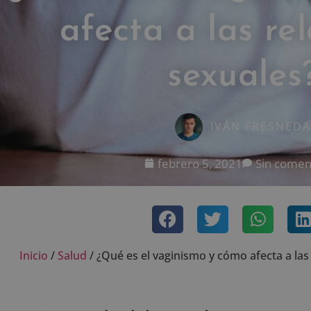
afecta a las re
sexuales
IVÁN FRESNEDA
febrero 5, 2021
Sin comen
Inicio
/
Salud
/
¿Qué es el vaginismo y cómo afecta a las