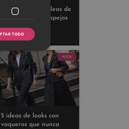
Descubre estas ideas de
decoración con espejos
para ampliar tus
PTAR TODO
espacios
MODA
5 ideas de looks con
vaqueros que nunca