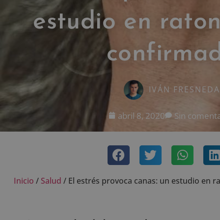
estudio en raton
confirma
IVÁN FRESNEDA
abril 8, 2020
Sin comenta
Inicio
/
Salud
/
El estrés provoca canas: un estudio en 