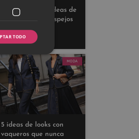
Descubre estas ideas de
decoración con espejos
para ampliar tus
PTAR TODO
espacios
MODA
5 ideas de looks con
vaqueros que nunca