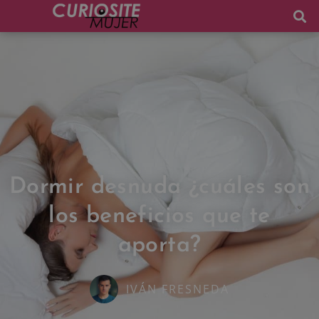
Dormir desnuda ¿cuáles son
los beneficios que te
aporta?
IVÁN FRESNEDA