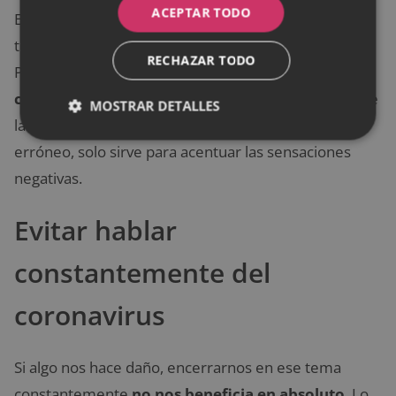
ACEPTAR TODO
Es lógico que en un momento así sintamos rabia,
tristeza, impotencia y que estemos más sensibles.
RECHAZAR TODO
Por ello,
lo último que debemos hacer es
culparnos de ser débiles
o de no estar a la altura de
MOSTRAR DETALLES
las circunstancias. Además de ser un pensamiento
erróneo, solo sirve para acentuar las sensaciones
negativas.
Evitar hablar
constantemente del
coronavirus
Si algo nos hace daño, encerrarnos en ese tema
constantemente
no nos beneficia en absoluto
. Lo