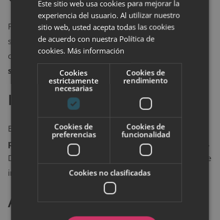
Este sitio web usa cookies para mejorar la
experiencia del usuario. Al utilizar nuestro
Para hacer frente a esta situación de una forma más
sitio web, usted acepta todas las cookies
de acuerdo con nuestra Política de
sencilla, dentro de la gravedad, los psicólogos han
cookies.
Más información
ofrecido una serie de
consejos para ayudar a la
sociedad
.
Cookies
Cookies de
estrictamente
rendimiento
necesarias
Identificar los pensamientos
Cookies de
Cookies de
Es muy importante
identificar aquellos
preferencias
funcionalidad
pensamientos que nos pueden generar malestar
.
De esta forma, será más fácil analizarlos, razonarlos e
intentar solucionarlos.
Cookies no clasificadas
Aceptar las emociones