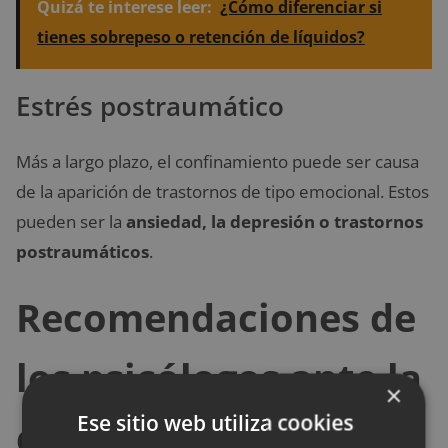
Quizá te interese leer:
¿Cómo diferenciar si
tienes sobrepeso o retención de líquidos?
Estrés postraumático
Más a largo plazo, el confinamiento puede ser causa
de la aparición de trastornos de tipo emocional. Estos
pueden ser la
ansiedad, la depresión o trastornos
postraumáticos
.
Recomendaciones de
los psicólogos ante la
×
Ese sitio web utiliza cookies
crisis del coronavirus