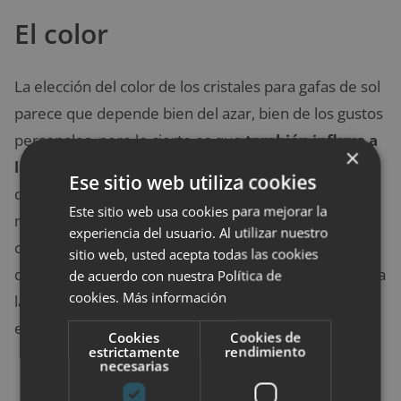
El color
La elección del color de los cristales para gafas de sol
parece que depende bien del azar, bien de los gustos
personales, pero lo cierto es que
también influye a
×
la hora de proteger el ojo frente al sol
en función
Ese sitio web utiliza cookies
de las características concretas de la persona: el
Este sitio web usa cookies para mejorar la
marrón es perfecto para miopes porque mejora el
experiencia del usuario. Al utilizar nuestro
contraste y reduce el deslumbramiento; el gris es el
sitio web, usted acepta todas las cookies
que menos altera los colores así que es perfecto para
de acuerdo con nuestra Política de
cookies.
Más información
las gafas de conducir, mientras que el verde está
especialmente indicado para hipermétropes.
Cookies
Cookies de
estrictamente
rendimiento
necesarias