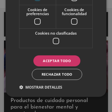
Cookies de
Cookies de
preferencias
funcionalidad
Sofocos en la menopausia: el
síntoma silenciado que afecta al
80% de las mujeres
Cookies no clasificadas
SALUD
ACEPTAR TODO
RECHAZAR TODO
MOSTRAR DETALLES
Productos de cuidado personal
para el bienestar mental y