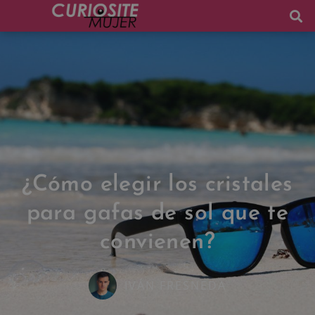
¿Cómo elegir los cristales
para gafas de sol que te
convienen?
IVÁN FRESNEDA