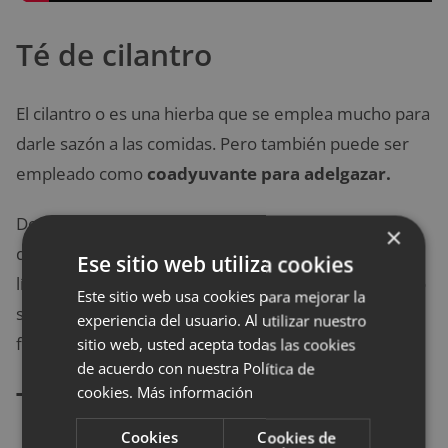
Té de cilantro
El cilantro o es una hierba que se emplea mucho para
darle sazón a las comidas. Pero también puede ser
empleado como
coadyuvante para adelgazar.
Dentro de sus propiedades se encuentra su efecto
×
diurético que contribuye a eliminar la retención de
Ese sitio web utiliza cookies
líquidos y toxinas, su consumo ayuda a que el cuerpo
Este sitio web usa cookies para mejorar la
se encuentre satisfecho por más tiempo, así evitas el
experiencia del usuario. Al utilizar nuestro
famoso picoteo
que impide bajar de peso.
sitio web, usted acepta todas las cookies
de acuerdo con nuestra Política de
cookies.
Más información
Té verde
Cookies
Cookies de