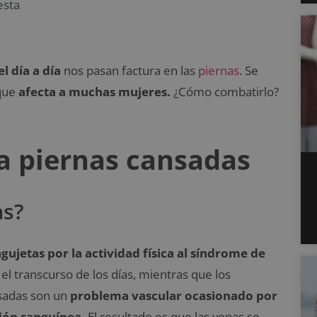
esta
el día a día
nos pasan factura en las
piernas
. Se
 que
afecta a muchas mujeres.
¿Cómo combatirlo?
a piernas cansadas
as?
agujetas por la actividad física al síndrome de
l transcurso de los días, mientras que los
nsadas son un
problema vascular ocasionado por
ción sanguínea.
El resultado es que las venas se