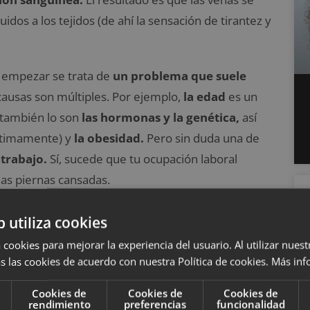
uidos a los tejidos (de ahí la sensación de tirantez y
a empezar se trata de
un problema que suele
 causas son múltiples. Por ejemplo,
la edad
es un
 también lo son
las hormonas y la genética,
así
ltimamente) y
la obesidad.
Pero sin duda una de
 trabajo.
Sí, sucede que tu ocupación laboral
as piernas cansadas.
ilo de vida) a las
personas que pasan muchas
b utiliza cookies
s, camareras, cocineras, médicos y enfermeras,
 cookies para mejorar la experiencia del usuario. Al utilizar nuest
s las cookies de acuerdo con nuestra Política de cookies.
Más inf
Cookies de
Cookies de
Cookies de
rendimiento
preferencias
funcionalidad