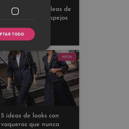
Descubre estas ideas de
decoración con espejos
para ampliar tus
PTAR TODO
espacios
MODA
5 ideas de looks con
vaqueros que nunca