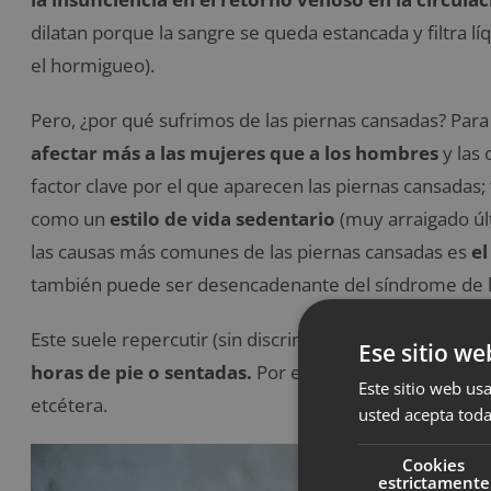
dilatan porque la sangre se queda estancada y filtra líq
el hormigueo).
Pero, ¿por qué sufrimos de las piernas cansadas? Par
afectar más a las mujeres que a los hombres
y las
factor clave por el que aparecen las piernas cansadas;
como un
estilo de vida sedentario
(muy arraigado ú
las causas más comunes de las piernas cansadas es
el
también puede ser desencadenante del síndrome de l
Este suele repercutir (sin discriminación de edad ni est
Ese sitio we
horas de pie o sentadas.
Por ejemplo, las oficinista
Este sitio web usa
etcétera.
usted acepta toda
Cookies
estrictamente