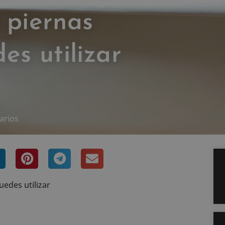
 piernas
s utilizar
arios
edes utilizar