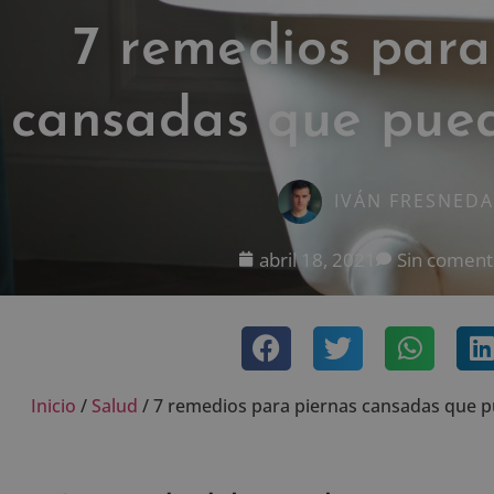
7 remedios para
cansadas que puede
IVÁN FRESNEDA
abril 18, 2021
Sin coment
Inicio
/
Salud
/
7 remedios para piernas cansadas que pu