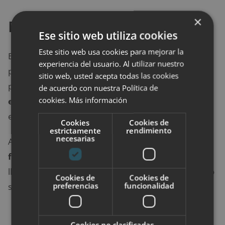
×
Escote en V
Ese sitio web utiliza cookies
Este sitio web usa cookies para mejorar la
Es otra de las recomendaciones básicas, sobre todo
experiencia del usuario. Al utilizar nuestro
para las mujeres con mucho pecho, pero también
sitio web, usted acepta todas las cookies
para las demás. Los escotes en V te harán
ganar
de acuerdo con nuestra Política de
cookies.
Más información
esbeltez
, lo que no consiguen otros formatos como
el cuello alto.
Cookies
Cookies de
estrictamente
rendimiento
necesarias
Asimismo,
los cuellos de pico
afinan la
figura
siempre. Para la noche, puedes atreverte a
llevarlos un poquito más profundos, sin que tampoco
Cookies de
Cookies de
preferencias
funcionalidad
sean demasiado evidentes.
Cookies no clasificadas