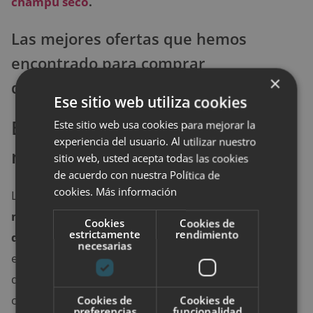
champú seco
.
Las mejores ofertas que hemos
encontrado para comprar
×
desodorante de calzado
Ese sitio web utiliza cookies
Bicarbonato en alfombras y
Este sitio web usa cookies para mejorar la
experiencia del usuario. Al utilizar nuestro
moquetas
sitio web, usted acepta todas las cookies
de acuerdo con nuestra Política de
cookies.
Más información
Las
alfombras, mantitas de las mascotas y
moquetas son otros elementos de nuestra casa
Cookies
Cookies de
estrictamente
rendimiento
que pueden absorber malos olores
. Para
necesarias
eliminarlos, puedes utilizar
bicarbonato de sodio
,
que tiene propiedades desodorantes naturales y no
cuesta casi nada. Rocía un poco sobre la alfombra o
Cookies de
Cookies de
preferencias
funcionalidad