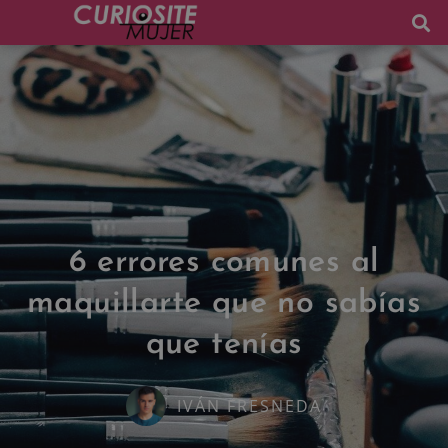
6 errores comunes al
maquillarte que no sabías
que tenías
IVÁN FRESNEDA