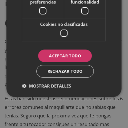
preferencias
funcionalidad
limpieza facial cada noche es imprescindible.
Conclusión
Cookies no clasificadas
Como has podido comprobar, muchas de las técnicas
y hábitos que adquirimos al utilizar los productos
ACEPTAR TODO
para maquillarnos no favorecen nuestro aspecto. Es
importante saber cómo emplear correctamente los
RECHAZAR TODO
cosméticos de belleza para sacarles el máximo
partido.
MOSTRAR DETALLES
Estas han sido nuestras recomendaciones sobre los 6
errores comunes al maquillarte que no sabías que
tenías. Seguro que la próxima vez que te pongas
frente a tu tocador consigues un resultado más