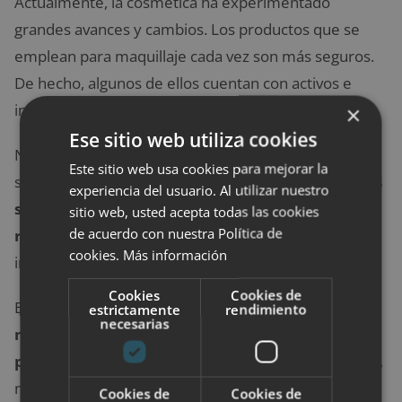
Actualmente, la cosmética ha experimentado
grandes avances y cambios. Los productos que se
emplean para maquillaje cada vez son más seguros.
De hecho, algunos de ellos cuentan con activos e
ingredientes beneficiosos para el cutis.
×
Ese sitio web utiliza cookies
No obstante, resulta sumamente importante que
Este sitio web usa cookies para mejorar la
sepamos escoger los más adecuados, puesto que l
as
experiencia del usuario. Al utilizar nuestro
sustancias químicas pueden llegar a causar
sitio web, usted acepta todas las cookies
de acuerdo con nuestra Política de
rojeces, picores, descamaciones, irritaciones
e
cookies.
Más información
incluso la aparición de enfermedades cutáneas.
Cookies
Cookies de
En definitiva,
no hay problema en el hecho de
estrictamente
rendimiento
necesarias
maquillarse cada día siempre que se empleen
productos respetuosos con la piel
y, por supuesto,
no debemos olvidar bajo ningún concepto que la
Cookies de
Cookies de