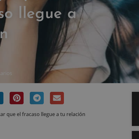
so llegue a
ón
arios
ar que el fracaso llegue a tu relación