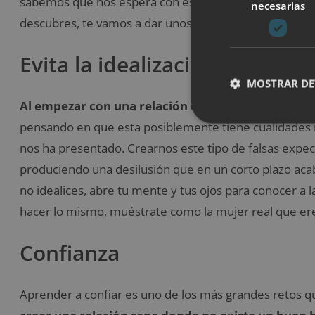
sabemos que nos espera con esa nueva persona, tal ve
necesarias
descubres, te vamos a dar unos consejos para hacer qu
Evita la idealización de parej
MOSTRAR DE
Al empezar con una relación de novios caemos en el
pensando en que esta posiblemente tiene cualidades m
nos ha presentado. Crearnos este tipo de falsas expec
produciendo una desilusión que en un corto plazo acaba
no idealices, abre tu mente y tus ojos para conocer a 
hacer lo mismo, muéstrate como la mujer real que er
Confianza
Aprender a confiar es uno de los más grandes retos qu