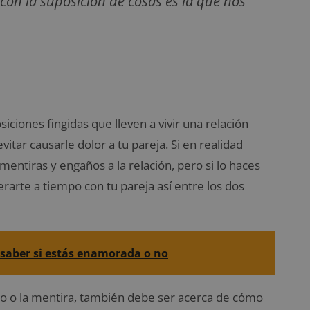
n la suposición de cosas es la que nos
ciones fingidas que lleven a vivir una relación
evitar causarle dolor a tu pareja. Si en realidad
mentiras y engaños a la relación, pero si lo haces
cerarte a tiempo con tu pareja así entre los dos
 saber si estás enamorada o no
año o la mentira, también debe ser acerca de cómo