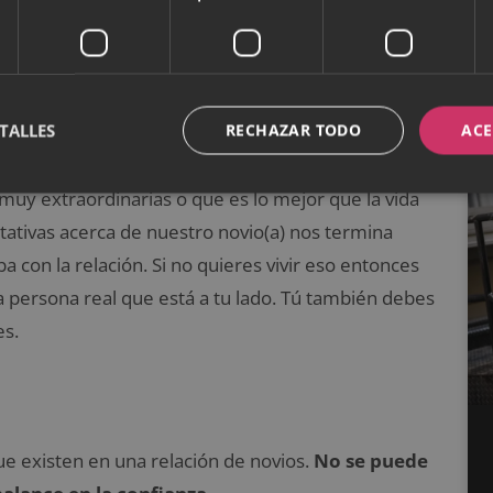
z felicidad o quizás amargura. Mientras lo
e la relación empiece con el pie derecho.
a
TALLES
RECHAZAR TODO
ACE
 error de tratar de idealizar a la otra persona
,
uy extraordinarias o que es lo mejor que la vida
tativas acerca de nuestro novio(a) nos termina
 con la relación. Si no quieres vivir eso entonces
la persona real que está a tu lado. Tú también debes
es.
e existen en una relación de novios.
No se puede