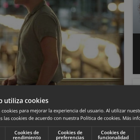
b utiliza cookies
 cookies para mejorar la experiencia del usuario. Al utilizar nuest
ar difícil encasillar una relación como exitosa o
s las cookies de acuerdo con nuestra Política de cookies.
Más inf
diferentes que las llevan a sentir atracción o
cién establecido sea un misterio total, pues no
Cookies de
Cookies de
Cookies de
rendimiento
preferencias
funcionalidad