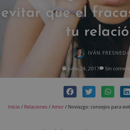
evitar que el fraca
tu relaci
IVÁN FRESNEDA
junio 24, 2017
Sin coment
Inicio
/
Relaciones
/
Amor
/
Noviazgo: consejos para evit