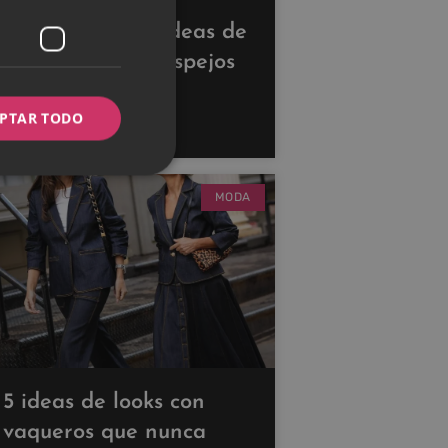
Descubre estas ideas de
decoración con espejos
para ampliar tus
PTAR TODO
espacios
MODA
5 ideas de looks con
vaqueros que nunca