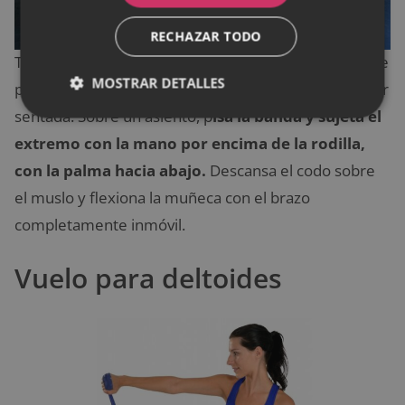
RECHAZAR TODO
También hay que trabajar las muñecas, para lo que te
MOSTRAR DETALLES
proponemos este sencillo ejercicio que puedes hacer
sentada. Sobre un asiento, p
isa la banda y sujeta el
extremo con la mano por encima de la rodilla,
con la palma hacia abajo.
Descansa el codo sobre
el muslo y flexiona la muñeca con el brazo
completamente inmóvil.
Vuelo para deltoides