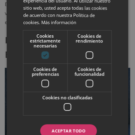
experiencia del usuario. Al utilizar nuestro
Este ejercicio es similar al anterior, solo que aquí en
sitio web, usted acepta todas las cookies
vez de forzar hacia atrás el brazo, lo mantenemos en
de acuerdo con nuestra Política de
el frontal.
cookies.
Más información
Cookies
Cookies de
Flexiones de Muñeca con
estrictamente
rendimiento
necesarias
Bandas Elásticas
Cookies de
Cookies de
preferencias
funcionalidad
Cookies no clasificadas
ACEPTAR TODO