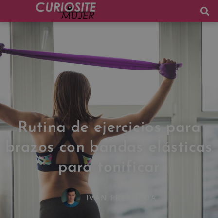
Rutina de ejercicios para
brazos con bandas elásticas
para tonificar
IVÁN FRESNEDA