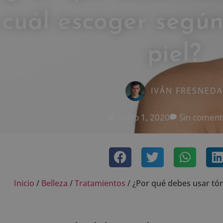
cuál escoger según
piel?
IVÁN FRESNEDA
mayo 1, 2020
Sin coment
Inicio
/
Belleza
/
Tratamientos
/
¿Por qué debes usar tóni