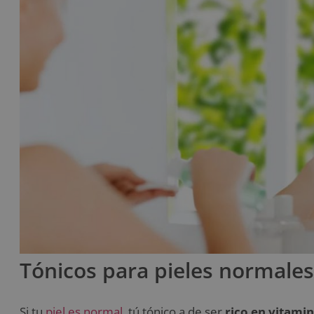
Tónicos para pieles normales
Si tu
piel es normal
, tú tónico a de ser
rico en vitami