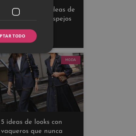
Descubre estas ideas de
decoración con espejos
para ampliar tus
PTAR TODO
espacios
MODA
5 ideas de looks con
vaqueros que nunca