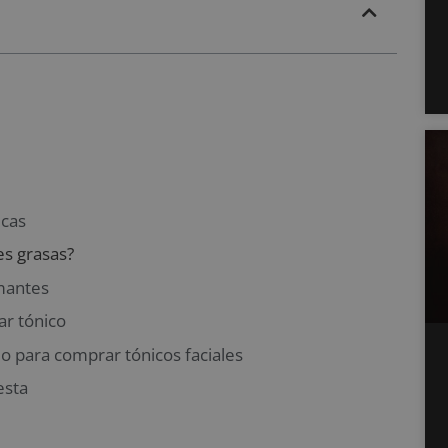
ecas
es grasas?
lmantes
ar tónico
 para comprar tónicos faciales
esta