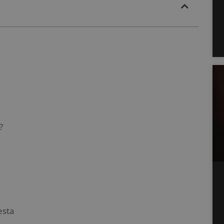
?
esta