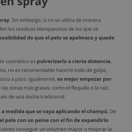
en spray
pray
. Sin embargo, si no se utiliza de manera
len los residuos blanquecinos de los que se
posibilidad de que el pelo se apelmace y quede
ste cosmético es
pulverizarlo a cierta distancia
,
mo, no es recomendable hacerlo todo de golpe,
 poco a poco. Igualmente,
es mejor empezar por
 las zonas más grasas, como el flequillo o la raíz,
és de una ducha tradicional.
o a medida que se vaya aplicando el champú
. De
 el pelo con un peine con el fin de expandirlo
 quieres conseguir un volumen mayor o mejorar la