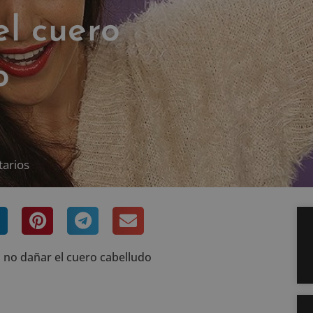
el cuero
o
arios
 no dañar el cuero cabelludo