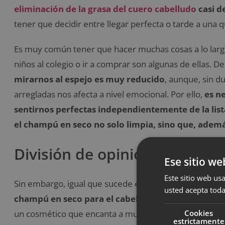
eliminación de la grasa del cuero cabelludo
casi d
tener que decidir entre llegar perfecta o tarde a una
Es muy común tener que hacer muchas cosas a lo largo d
niños al colegio o ir a comprar son algunas de ellas. 
mirarnos al espejo es muy reducido
, aunque, sin d
arregladas nos afecta a nivel emocional. Por ello,
es n
sentirnos perfectas independientemente de la li
el champú en seco no solo limpia, sino que, ademá
División de opiniones
Ese sitio we
Este sitio web usa
Sin embargo, igual que sucede en otros productos,
no
usted acepta toda
champú en seco para el cabello, sino también la 
Cookies
un cosmético que encanta a muchas personas, mientras
estrictamente