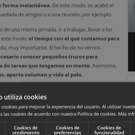
e forma instantánea
. De este modo, se acabó el
 quedada de amigos o a una reunión, por ejemplo.
e una misma jornada. Ir a trabajar, llevar a los
De este modo,
el tiempo con el que contamos para
uda, muy importante. El hecho de no vernos
ecesario conocer pequeños trucos para
sta de tareas que tengamos en mente
. Asimismo,
s, aporta volumen y vida al pelo
.
b utiliza cookies
 cookies para mejorar la experiencia del usuario. Al utilizar nuest
 solo crea división de opiniones elegir el mejor
s las cookies de acuerdo con nuestra Política de cookies.
Más inf
pregunta de si es recomendable o no
. Se trata de
Cookies de
Cookies de
Cookies de
 que otras lo rechazan sin dudarlo. Ahora, las que
rendimiento
preferencias
funcionalidad