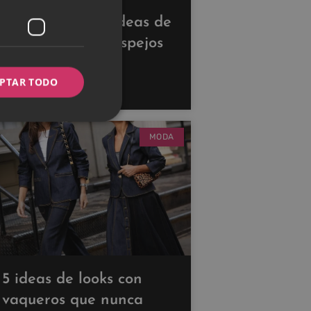
Descubre estas ideas de
decoración con espejos
para ampliar tus
PTAR TODO
espacios
MODA
5 ideas de looks con
vaqueros que nunca