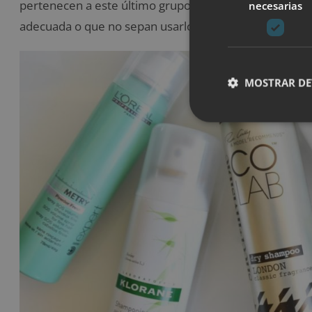
pertenecen a este último grupo quizá el único probl
necesarias
adecuada o que no sepan usarlo de la manera que co
MOSTRAR DE