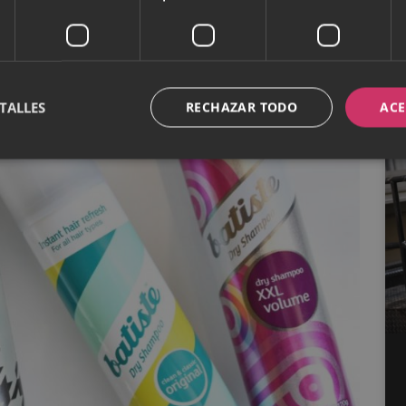
ema que tengan sea que no han dado con la marca
rresponde.
TALLES
RECHAZAR TODO
ACE