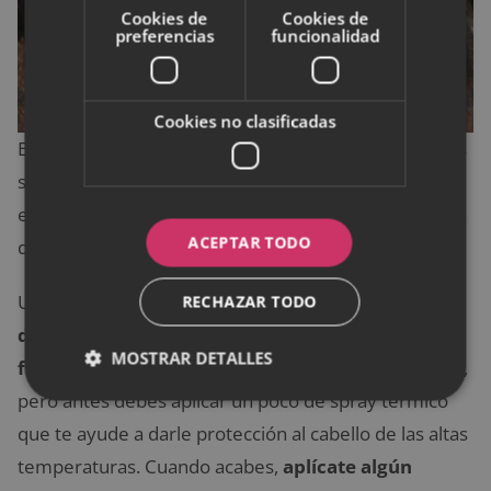
Cookies de
Cookies de
preferencias
funcionalidad
Cookies no clasificadas
Este corte de pelo puede ser muy uniforme en todas
sus capas, pero se hace dejando algunas más largas
en la parte inferior y el flequillo recto cae por encima
ACEPTAR TODO
de las cejas.
Un corte común con este estilo de peinado es
RECHAZAR TODO
dejarse las puntas gruesas y un flequillo recto y
MOSTRAR DETALLES
frondoso.
Para lograrlo tienes que usar una plancha,
pero antes debes aplicar un poco de spray térmico
que te ayude a darle protección al cabello de las altas
temperaturas. Cuando acabes,
aplícate algún