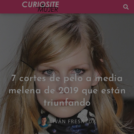
7 cortes de pelo a media
melena de 2019 que están
triunfando
IVÁN FRESNEDA