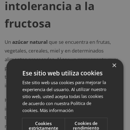
intolerancia a la
fructosa
Un
azúcar natural
que se encuentra en frutas,
vegetales, cereales, miel y en determinados
alimentos procesados. Al ser un componente muy
×
presente en alimentos naturales y preparados,
Ese sitio web utiliza cookies
también es difícil de detectar si se tiene una
Este sitio web usa cookies para mejorar la
intolerancia a la fructosa.
experiencia del usuario. Al utilizar nuestro
sitio web, usted acepta todas las cookies
Hay 2 tipos: intolerancia intestinal a la fructosa e
de acuerdo con nuestra Política de
intolerancia hereditaria a la fructosa (HFI). Ambas
cookies.
Más información
tienen síntomas similares, pero en el último tipo es
Cookies
Cookies de
muy importante mantener una dieta estricta, ya que
estrictamente
rendimiento