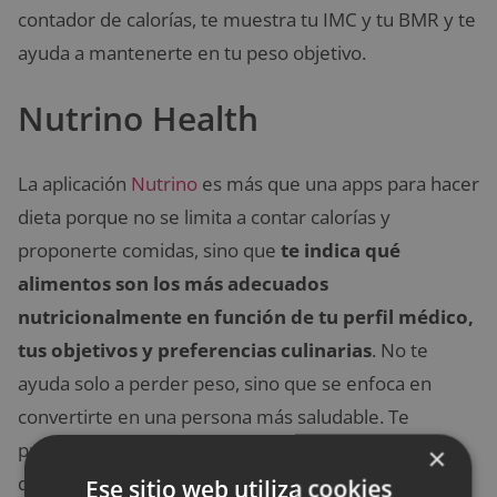
contador de calorías, te muestra tu IMC y tu BMR y te
ayuda a mantenerte en tu peso objetivo.
Nutrino Health
La aplicación
Nutrino
es más que una apps para hacer
dieta porque no se limita a contar calorías y
proponerte comidas, sino que
te indica qué
alimentos son los más adecuados
nutricionalmente en función de tu perfil médico,
tus objetivos y preferencias culinarias
. No te
ayuda solo a perder peso, sino que se enfoca en
convertirte en una persona más saludable. Te
proporciona recetas personalizadas, un planificador
×
de comidas completo y personalizable, sugerencias
Ese sitio web utiliza cookies