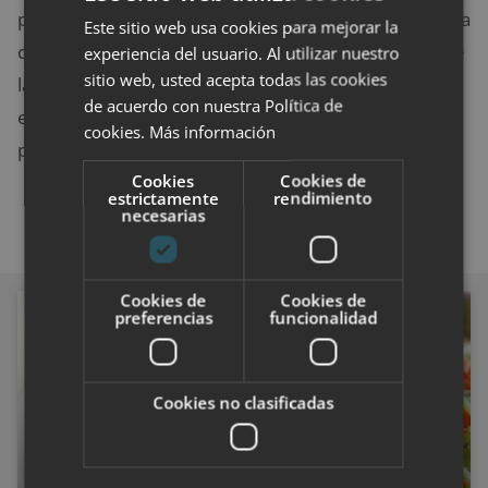
para comer platos saludables en restaurantes, cuenta
Este sitio web usa cookies para mejorar la
con un asesor de salud para mantenerte al día sobre
experiencia del usuario. Al utilizar nuestro
sitio web, usted acepta todas las cookies
las últimas tendencias nutricionales, y te permite
de acuerdo con nuestra Política de
establecer un registro de comidas y sincronizar tu
cookies.
Más información
peso.
Cookies
Cookies de
estrictamente
rendimiento
necesarias
Cookies de
Cookies de
preferencias
funcionalidad
ALIMENTACIÓN
Cookies no clasificadas