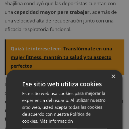
Shajilina concluyó que las deportistas cuentan con
una
capacidad mayor para trabajar,
además de
una velocidad alta de recuperación junto con una
eficacia respiratoria funcional.
Quizá te interese leer:
Transfórmate en una
mujer fitness, mantén tu salud y tu aspecto
perfectos
×
Ese sitio web utiliza cookies
De todo lo anterior podemos deducir que cualquiera
que sea el deporte que elijas practicar,
puedes
Este sitio web usa cookies para mejorar la
experiencia del usuario. Al utilizar nuestro
mantenerte activa durante tu periodo menstrual
sitio web, usted acepta todas las cookies
e incluso podrá ayudarte a mejorar algunas de
de acuerdo con nuestra Política de
tus capacidades
. Lo único que necesitarás para
cookies.
Más información
garantizar que todo vaya bien es llevar la protección