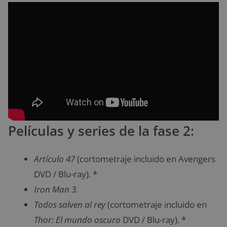
Películas y series de la fase 2:
Artículo 47
(cortometraje incluido en Avengers
DVD / Blu-ray). *
Iron Man 3.
Todos salven al rey
(cortometraje incluido en
Thor: El mundo oscuro
DVD / Blu-ray). *