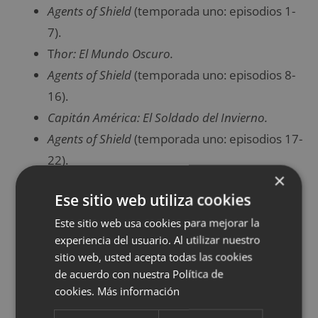
Agents of Shield
(temporada uno: episodios 1-
7).
T
hor: El Mundo Oscuro.
Agents of Shield
(temporada uno: episodios 8-
16).
Capitán América: El Soldado del Invierno.
Agents of Shield
(temporada uno: episodios 17-
22).
×
Guardianes de la Galaxia.
Ese sitio web utiliza cookies
Guardianes de la Galaxia Vol. 2.
Este sitio web usa cookies para mejorar la
Daredevil
(temporada uno). *
experiencia del usuario. Al utilizar nuestro
Agents of Shield
(segunda temporada:
sitio web, usted acepta todas las cookies
episodios 1-19).
de acuerdo con nuestra Política de
Los Vengadores: La era de Ultron
.
cookies.
Más información
Agents of Shield
(segunda temporada: