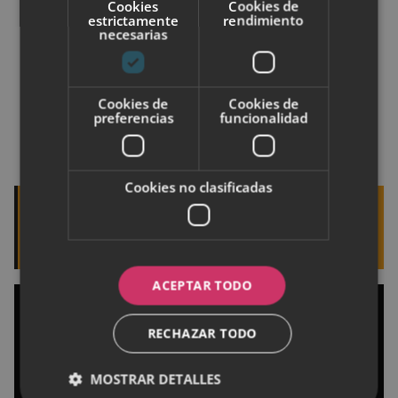
Cookies
Cookies de
episodios 20-22).
estrictamente
rendimiento
necesarias
Ant Man.
Jessica Jones
(temporada uno). *
Daredevil
(segunda temporada). *
Cookies de
Cookies de
preferencias
funcionalidad
Agents of Shield
(tercera temporada: episodios
1-19).
Cookies no clasificadas
Quizá te interese leer:
Las zonas erógenas de
la mujer más placenteras
ACEPTAR TODO
RECHAZAR TODO
MOSTRAR DETALLES