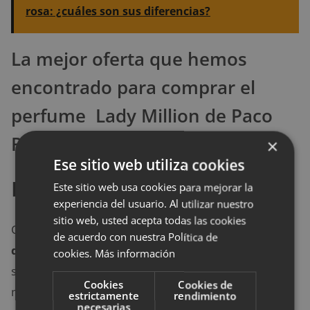
rosa: ¿cuáles son sus diferencias?
La mejor oferta que hemos
encontrado para comprar el
perfume Lady Million de Paco
Rabanne
×
Ese sitio web utiliza cookies
Knot de Bottega Veneta
Este sitio web usa cookies para mejorar la
experiencia del usuario. Al utilizar nuestro
sitio web, usted acepta todas las cookies
Otra de las fragancias favoritas del inverno es
Knot
de acuerdo con nuestra Política de
de Bottega Veneta
. Tiene un aroma exclusivo, muy
cookies.
Más información
suave, que te ayuda a estar perfecta y ser discreta al
Cookies
Cookies de
mismo tiempo, siempre ofreciendo ese toque de
estrictamente
rendimiento
necesarias