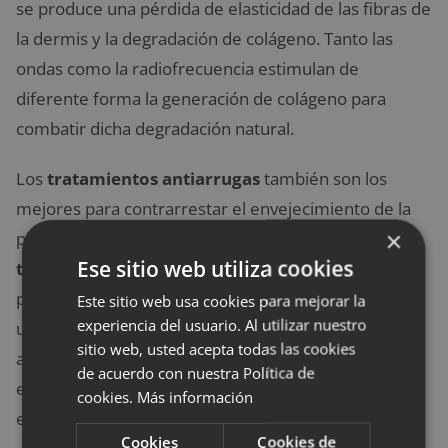
se produce una pérdida de elasticidad de las fibras de
la dermis y la degradación de colágeno. Tanto las
ondas como la radiofrecuencia estimulan de
diferente forma la generación de colágeno para
combatir dicha degradación natural.
Los
tratamientos antiarrugas
también son los
mejores para contrarrestar el envejecimiento de la
×
piel y eliminar las arrugas de expresión. El
Ese sitio web utiliza cookies
tratamiento con neuromoduladores
ayuda a
prevenir las arrugas faciales del tercio superior y se
Este sitio web usa cookies para mejorar la
experiencia del usuario. Al utilizar nuestro
usa de manera preventiva, alrededor de los 20-30
sitio web, usted acepta todas las cookies
años. Consiste en la inyección de neuromoduladores
de acuerdo con nuestra Política de
en dosis bajas para prevenir la aparición de arrugas
cookies.
Más información
en entrecejo, frente y patas de gallo.
Cookies
Cookies de