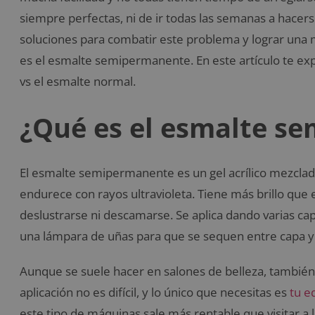
siempre perfectas, ni de ir todas las semanas a hacer
soluciones para combatir este problema y lograr una m
es el esmalte semipermanente. En este artículo te e
vs el esmalte normal.
¿Qué es el esmalte s
El esmalte semipermanente es un gel acrílico mezclado
endurece con rayos ultravioleta. Tiene más brillo que 
deslustrarse ni descamarse. Se aplica dando varias cap
una lámpara de uñas para que se sequen entre capa y
Aunque se suele hacer en salones de belleza, también
aplicación no es difícil, y lo único que necesitas es
tu e
este tipo de máquinas sale más rentable que visitar a l