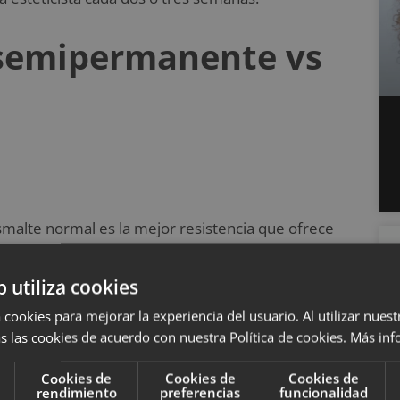
 semipermanente vs
malte normal es la mejor resistencia que ofrece
. Las manicuras realizadas con esmalte
media está en 15 días, pero depende de la
b utiliza cookies
e retocarse. El esmalte normal, en cambio, se va
 cookies para mejorar la experiencia del usuario. Al utilizar nuest
zarte las uñas justo después de pintártelas, puede
s las cookies de acuerdo con nuestra Política de cookies.
Más inf
Cookies de
Cookies de
Cookies de
rendimiento
preferencias
funcionalidad