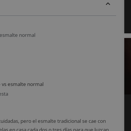
 esmalte normal
 vs esmalte normal
esta
 cuidadas, pero el esmalte tradicional se cae con
las en casa cada dos o tres días para que luzcan