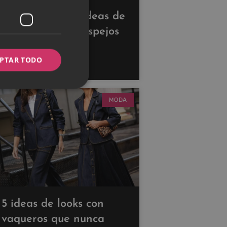
Descubre estas ideas de
decoración con espejos
para ampliar tus
PTAR TODO
espacios
MODA
5 ideas de looks con
vaqueros que nunca