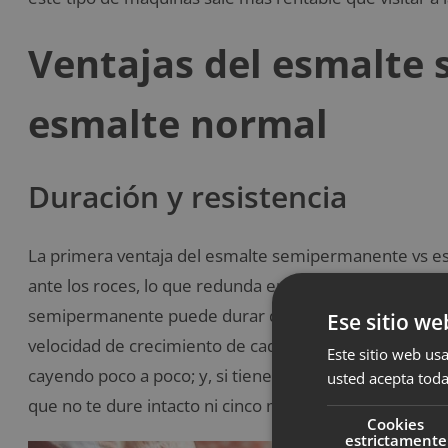
Ventajas del esmalte
esmalte normal
Duración y resistencia
La primera ventaja del esmalte semipermanente vs es
ante los roces, lo que redunda en una mayor duración
semipermanente puede durar dos o tres semanas –la 
Ese sitio we
velocidad de crecimiento de cada uña- sin necesidad d
Este sitio web usa
cayendo poco a poco; y, si tienes la mala suerte de ro
usted acepta toda
que no te dure intacto ni cinco minuto.
Cookies
estrictamente