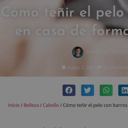
Cómo teñir el pelo
en casa de forma
IVÁN FRESNEDA
mayo 2, 2021
Sin coment
Inicio
/
Belleza
/
Cabello
/
Cómo teñir el pelo con barros