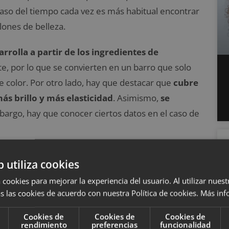
aso del tiempo cada vez es más habitual encontrar
lones de belleza.
rrolla a partir de los ingredientes de
nte, por lo que se convierten en un barro que solo
 color. Por otro lado, hay que destacar que
cubre
más brillo y más elasticidad
. Asimismo,
se
mbargo, hay que conocer ciertos datos en el caso de
b utiliza cookies
 cookies para mejorar la experiencia del usuario. Al utilizar nuest
 este producto
no penetra en la estructura del
s las cookies de acuerdo con nuestra Política de cookies.
Más inf
epositan sobre la fibra capilar
. ¿Esto significa
Cookies de
Cookies de
Cookies de
s cierto que también se podría poner la mezcla
rendimiento
preferencias
funcionalidad