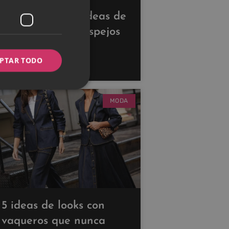
Descubre estas ideas de
decoración con espejos
para ampliar tus
PTAR TODO
espacios
MODA
5 ideas de looks con
vaqueros que nunca