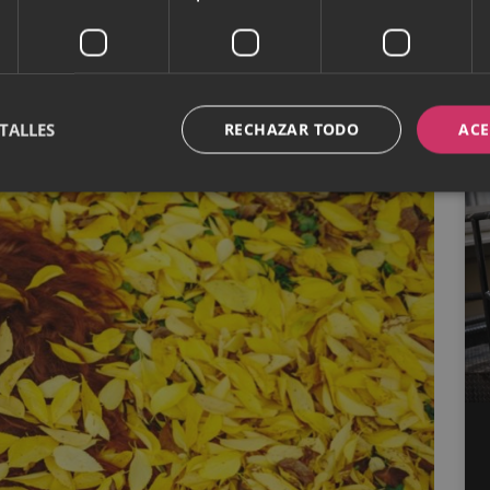
lo cuando esté recién lavado
. La razón es que la
rían o, incluso, perjudicarían la coloración.
TALLES
RECHAZAR TODO
ACE