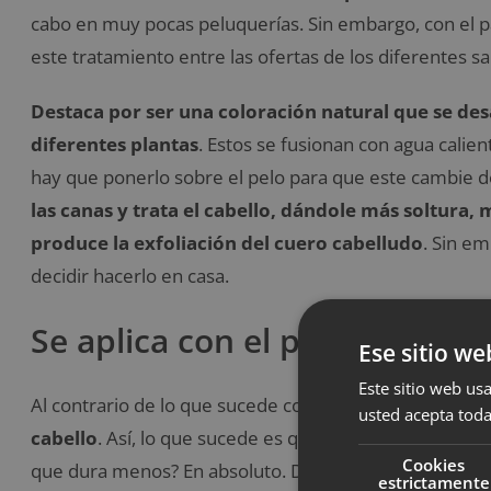
cabo en muy pocas peluquerías. Sin embargo, con el p
este tratamiento entre las ofertas de los diferentes sa
Destaca por ser una coloración natural que se desa
diferentes plantas
. Estos se fusionan con agua calie
hay que ponerlo sobre el pelo para que este cambie de
las canas y trata el cabello, dándole más soltura, 
produce la exfoliación del cuero cabelludo
. Sin e
decidir hacerlo en casa.
Se aplica con el pelo lavado
Ese sitio we
Este sitio web usa
Al contrario de lo que sucede con el tinte tradicional,
usted acepta toda
cabello
. Así, lo que sucede es que
los pigmentos se d
Cookies
que dura menos? En absoluto. De este modo, aunque e
estrictamente