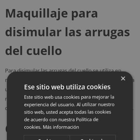
Maquillaje para
disimular las arrugas
del cuello
Para disimular las arrugas del cuello se utiliza en
×
muchas ocasiones el maquillaje. Para ello, se necesita
Ese sitio web utiliza cookies
una base efecto «lifting». Para ocultar la papada, lo
Este sitio web usa cookies para mejorar la
más recomendable es utilizar un color más oscuro al
experiencia del usuario. Al utilizar nuestro
que usamos habitualmente en esta parte del cuerpo.
sitio web, usted acepta todas las cookies
de acuerdo con nuestra Política de
Cirugía para eliminar
cookies.
Más información