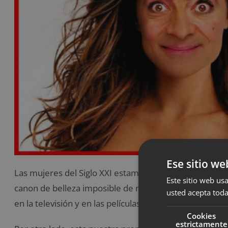
Ese sitio we
Las mujeres del Siglo XXI estamos sometidas a una dobl
Este sitio web usa
canon de belleza imposible de mujeres perfectas luci
usted acepta toda
en la televisión y en las películas.
Cookies
estrictamente