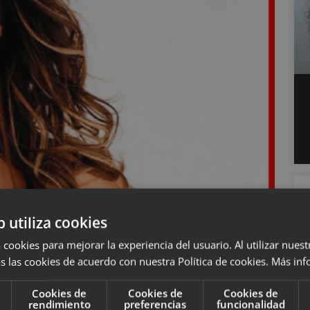
b utiliza cookies
e presión. Por un lado está la presión social, ese
 cookies para mejorar la experiencia del usuario. Al utilizar nuest
endo vestidos de miles de euros, que nos muestran
s las cookies de acuerdo con nuestra Política de cookies.
Más inf
Cookies de
Cookies de
Cookies de
rendimiento
preferencias
funcionalidad