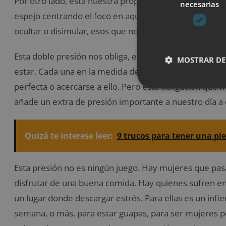
Por otro lado, esta nuestra propia presión. La que ej
necesarias
espejo centrando el foco en aquello que no nos gusta
ocultar o disimular, esos que nos gustaría que desapa
Esta doble presión nos obliga, en cierta forma, a pr
MOSTRAR DE
estar. Cada una en la medida de sus posibilidades físic
perfecta o acercarse a ello. Pero esta obligación qu
añade un extra de presión importante a nuestro día a 
Quizá te interese leer:
9 trucos para tener una pie
Esta presión no es ningún juego. Hay mujeres que pa
disfrutar de una buena comida. Hay quienes sufren en e
un lugar donde descargar estrés. Para ellas es un inf
semana, o más, para estar guapas, para ser mujeres p