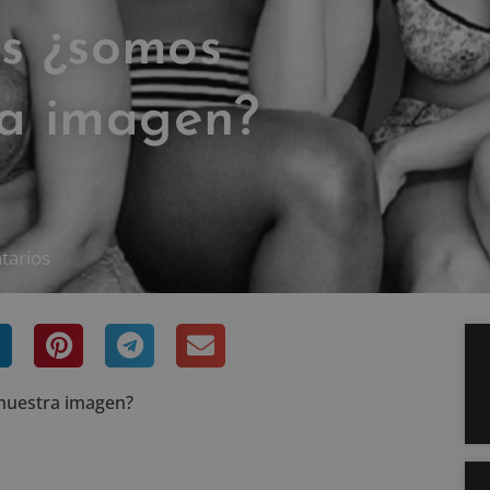
as ¿somos
ra imagen?
tarios
 nuestra imagen?