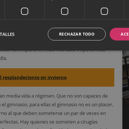
ercemos nosotras mismas al mirarnos cada día al
. Esos rasgos de nuestro cuerpo que tratamos de
recieran.
eocuparnos de estar lo más bonitas que podemos
TALLES
RECHAZAR TODO
ACE
as y, claro está, económicas, se esfuerza por lucir
e mitad nos imponen, mitad nos auto-imponemos,
día.
l resplandeciente en invierno
san media vida a régimen. Que no son capaces de
l gimnasio, para ellas el gimnasio no es un placer,
ierno al que deben someterse un par de veces en
erfectas. Hay quienes se someten a cirugías