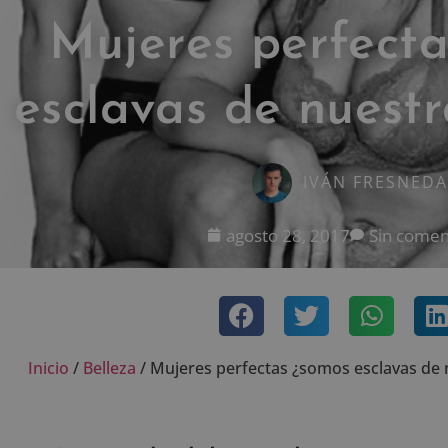
Mujeres perfect
esclavas de nuest
IVÁN FRESNEDA
agosto 28, 2017
Sin comen
Inicio
/
Belleza
/
Mujeres perfectas ¿somos esclavas de