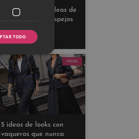
Descubre estas ideas de
decoración con espejos
para ampliar tus
PTAR TODO
espacios
MODA
5 ideas de looks con
vaqueros que nunca