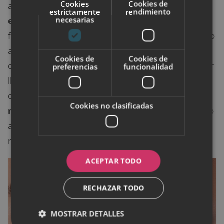
Cookies
Cookies de
así te gustaría obtener ese
equilibrio de contraste
estrictamente
rendimiento
necesarias
entre el claro y el oscuro
con tu tonalidad de azul
favorita en medio de ambos. En estos casos es bueno
aprender a hacer una versión ligeramente atenuada
Cookies de
Cookies de
de tu
técnica nocturna glamurosa
favorita para poder
preferencias
funcionalidad
llevar algo similar durante el día sin que quede
demasiado llamativo. Basta con
elegir colores que
Cookies no clasificadas
no contrasten tanto y limitar el efecto
smoke
solo
a las esquinas -y no a todo el párpado- para que no
resalte tanto.
ACEPTAR TODO
RECHAZAR TODO
MOSTRAR DETALLES