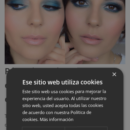
Párpado azul oscuro con
×
Ese sitio web utiliza cookies
efecto ahumado en las
Este sitio web usa cookies para mejorar la
esquinas
experiencia del usuario. Al utilizar nuestro
sitio web, usted acepta todas las cookies
de acuerdo con nuestra Política de
Tal vez no te apetece incluir en tu look la intensidad
cookies.
Más información
de un ojo con maquillaje efecto ahumado, pero aún