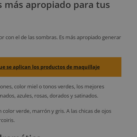
s más apropiado para tus
or con el de las sombras. Es más apropiado generar
ue se aplican los productos de maquillaje
rones, color miel o tonos verdes, los mejores
umados, azules, rosas, dorados y satinados.
color verde, marrón y gris. A las chicas de ojos
coiris.