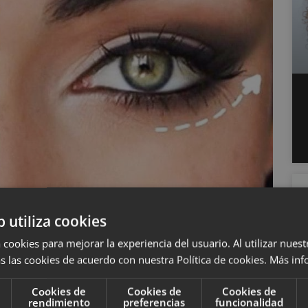
b utiliza cookies
lución, que hará parecer que sus ojos están un
 cookies para mejorar la experiencia del usuario. Al utilizar nuest
bra para ojos en tonalidades claras, la cual se
s las cookies de acuerdo con nuestra Política de cookies.
Más inf
istribuyéndose en forma ascendente por todo el
re las esquinas en forma ascendente. Difumina un
Cookies de
Cookies de
Cookies de
rendimiento
preferencias
funcionalidad