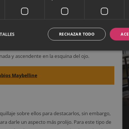
debe aplicar sobre la línea interna de las pestañas
iza una línea desde la mitad de los ojos hacia arriba
uminado sobre la línea inferior del ojo para darle un
TALLES
RECHAZAR TODO
ACE
inada y ascendente en la esquina del ojo.
abios Maybelline
illaje sobre ellos para destacarlos, sin embargo,
ra darle un aspecto más prolijo. Para este tipo de