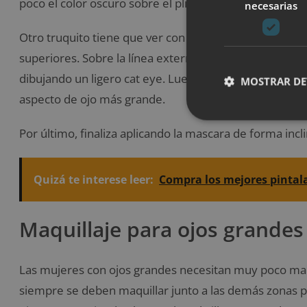
poco el color oscuro sobre el pliegue interno
necesarias
Otro truquito tiene que ver con el delineador, este se 
superiores. Sobre la línea externa de las pestañas real
dibujando un ligero cat eye. Luego realiza un ligero dif
MOSTRAR DE
aspecto de ojo más grande.
Por último, finaliza aplicando la mascara de forma incl
Quizá te interese leer:
Compra los mejores pintal
Maquillaje para ojos grandes
Las mujeres con ojos grandes necesitan muy poco maqu
siempre se deben maquillar junto a las demás zonas pa