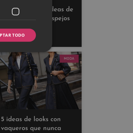
Descubre estas ideas de
decoración con espejos
para ampliar tus
PTAR TODO
espacios
MODA
5 ideas de looks con
vaqueros que nunca