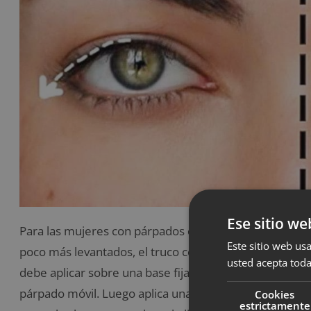
Ese sitio we
Para las mujeres con párpados caídos le traemos la so
Este sitio web usa
poco más levantados, el truco consiste en usar una som
usted acepta toda
debe aplicar sobre una base fijadora de maquillaje, d
párpado móvil. Luego aplica una tonalidad oscura sob
Cookies
estrictamente