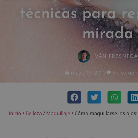
técnicas para re
mirada
IVÁN FRESNEDA
mayo 19, 2017
Sin coment
Inicio
/
Belleza
/
Maquillaje
/
Cómo maquillarse los ojos: 