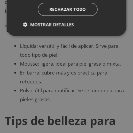
ocasiones especiales o si buscas un acabado más
RECHAZAR TODO
trabajado.
MOSTRAR DETALLES
Texturas disponibles
Líquida: versátil y fácil de aplicar. Sirve para
todo tipo de piel.
Mousse: ligera, ideal para piel grasa o mixta.
En barra: cubre más y es práctica para
retoques.
Polvo: útil para matificar. Se recomienda para
pieles grasas.
Tips de belleza para