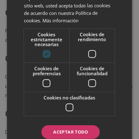
sitio web, usted acepta todas las cookies
Cobertura ligera
de acuerdo con nuestra Política de
cookies.
Más información
Perfecta para el uso diario. Unifica el tono sin cubrir
Cookies
Cookies de
estrictamente
rendimiento
demasiado. Ideal si prefieres un look natural.
necesarias
Cobertura media
Cookies de
Cookies de
preferencias
funcionalidad
Cubre imperfecciones leves. Aporta un aspecto más
uniforme sin parecer pesada. Se puede construir con
más capas si es necesario.
Cookies no clasificadas
Cobertura alta
Disimula manchas, rojeces o acné. Ideal para
ACEPTAR TODO