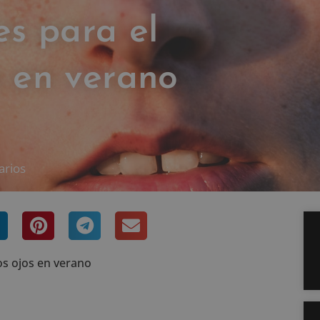
es para el
s en verano
arios
os ojos en verano