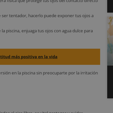
ra física que protege tus ojos del contacto directo
ser tentador, hacerlo puede exponer tus ojos a
e la piscina, enjuaga tus ojos con agua dulce para
titud más positiva en la vida
sión en la piscina sin preocuparte por la irritación