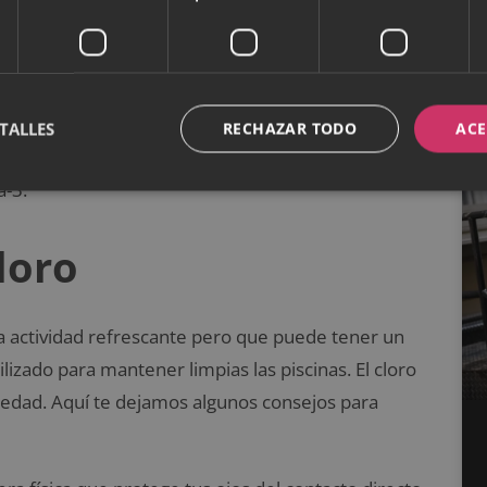
salud de tus ojos en verano. Aquí hay algunas cosas
 puede causar ojos secos, hinchados y rojos.
 asegúrate de descansar lo suficiente.
TALLES
RECHAZAR TODO
ACE
ara la salud ocular. Estos incluyen aquellos ricos
a-3.
loro
a actividad refrescante pero que puede tener un
ilizado para mantener limpias las piscinas. El cloro
uedad. Aquí te dejamos algunos consejos para