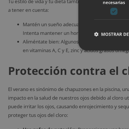
Tu estilo de vida y tu dieta también pueden afectar la 
necesarias
a tener en cuenta:
Mantén un sueño adecuado: El sueño inadecuado
Intenta mantener un horario de sueño regular y
MOSTRAR DE
Aliméntate bien: Algunos alimentos son buenos p
en vitaminas A, C y E, zinc y ácidos grasos omeg
Protección contra el c
El verano es sinónimo de chapuzones en la piscina, un
impacto en la salud de nuestros ojos debido al cloro ut
puede irritar los ojos, causando enrojecimiento y seq
proteger tus ojos del cloro: