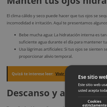
Mantén tus ojos hidr
El clima cálido y seco puede hacer que tus ojos se s
incomodidad e irritación. Aquí te presentamos alguno
Bebe mucha agua: La hidratación interna es ta
suficiente agua durante el día para mantener tu
Usa lágrimas artificiales: Si tus ojos se sienten s
proporcionar alivio temporal.
Quizá te interese leer:
Vivir más y mejor, cambios
Ese sitio we
Este sitio web usa
Descanso y alimentac
usted acepta toda
Cookies
estrictamente