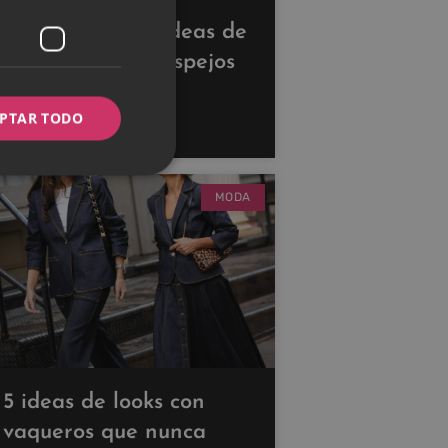
Descubre estas ideas de
decoración con espejos
para ampliar tus
PTAR TODO
espacios
MODA
5 ideas de looks con
vaqueros que nunca