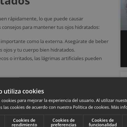
atados
equen rápidamente, lo que puede causar
s consejos para mantener tus ojos hidratados:
n importante como la externa. Asegúrate de beber
s ojos y tu cuerpo bien hidratados.
ecos o irritados, las lágrimas artificiales pueden
 que deberías hacer en tu vida
b utiliza cookies
 cookies para mejorar la experiencia del usuario. Al utilizar nuest
ión adecuada
s las cookies de acuerdo con nuestra Política de cookies.
Más inf
Cookies de
Cookies de
Cookies de
rendimiento
preferencias
funcionalidad