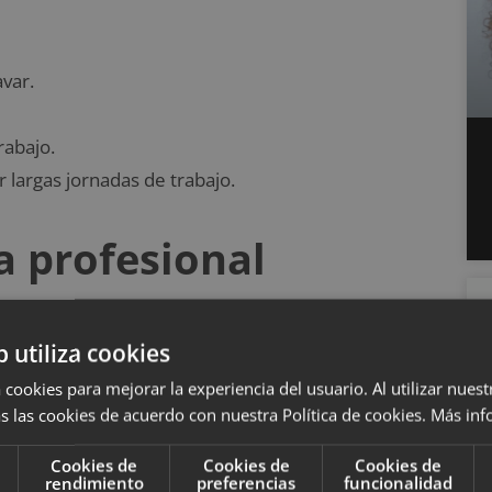
avar.
rabajo.
 largas jornadas de trabajo.
a profesional
rme
b utiliza cookies
 cookies para mejorar la experiencia del usuario. Al utilizar nuest
seguir unas claves para que sea de utilidad para la
s las cookies de acuerdo con nuestra Política de cookies.
Más inf
n
eficacia y profesionalidad
.
Cookies de
Cookies de
Cookies de
rendimiento
preferencias
funcionalidad