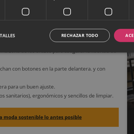
 total comodidad y lo suficientemente amplia para
TALLES
RECHAZAR TODO
ACE
 la zona de los brazos para asegurar la libertad de
chan con botones en la parte delantera. y con
era para un buen ajuste.
os sanitarios), ergonómicos y sencillos de limpiar.
la moda sostenible lo antes posible