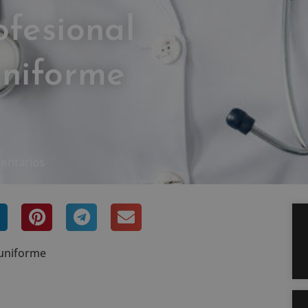
ofesional
uniforme
entarios
 uniforme