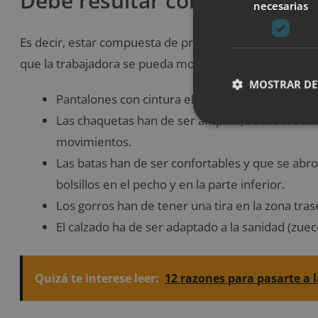
Debe resultar cómoda
necesarias
Es decir, estar compuesta de prendas que aseguren la
que la trabajadora se pueda mover con facilidad:
MOSTRAR DE
Pantalones con cintura elástica.
Las chaquetas han de ser amplias, sobre todo en
movimientos.
Las batas han de ser confortables y que se abro
bolsillos en el pecho y en la parte inferior.
Los gorros han de tener una tira en la zona tras
El calzado ha de ser adaptado a la sanidad (zuec
Quizá te interese leer:
12 razones para pasarte a 