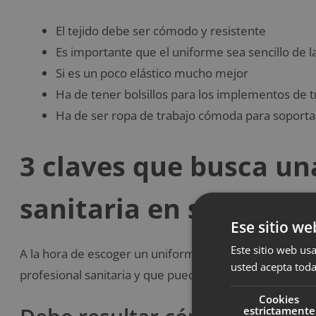
El tejido debe ser cómodo y resistente
Es importante que el uniforme sea sencillo de l
Si es un poco elástico mucho mejor
Ha de tener bolsillos para los implementos de t
Ha de ser ropa de trabajo cómoda para soportar
3 claves que busca un
sanitaria en su unifo
Ese sitio we
Este sitio web usa
A la hora de escoger un uniforme sanitario, este ha de 
usted acepta toda
profesional sanitaria y que pueda realizar su labor co
Cookies
estrictamente