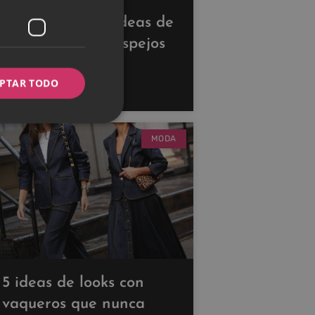
Descubre estas ideas de
decoración con espejos
para ampliar tus
PTAR TODO
espacios
MODA
5 ideas de looks con
vaqueros que nunca