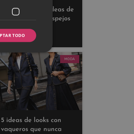
Descubre estas ideas de
decoración con espejos
para ampliar tus
PTAR TODO
espacios
MODA
5 ideas de looks con
vaqueros que nunca