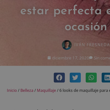
estar perfecta 
ocasión
IVÁN FRESNEDA
diciembre 17, 2020
Sin com
Inicio
/
Belleza
/
Maquillaje
/
6 looks de maquillaje para