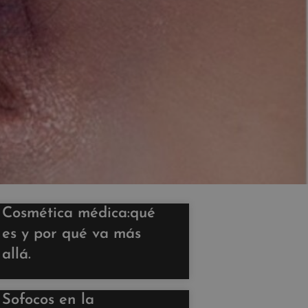
Cosmética médica:qué
es y por qué va más
allá.
Sofocos en la