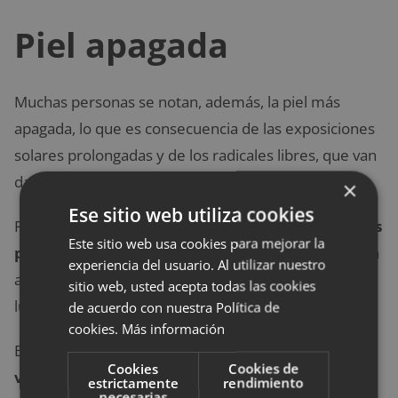
Piel apagada
Muchas personas se notan, además, la piel más
apagada, lo que es consecuencia de las exposiciones
solares prolongadas y de los radicales libres, que van
dañando nuestra epidermis.
×
Ese sitio web utiliza cookies
Para ello, la opción perfecta es
incluir antioxidantes
Este sitio web usa cookies para mejorar la
por las mañanas
en nuestras rutinas. Ellos nos van a
experiencia del usuario. Al utilizar nuestro
ayudar a frenar ese daño oxidativo aportando
sitio web, usted acepta todas las cookies
luminosidad al rostro en cuestión de segundos.
de acuerdo con nuestra Política de
cookies.
Más información
Buscad sérums que contengan
niacinamida
o
Cookies
Cookies de
vitamina C
y notaréis cómo la piel se vuelve más
estrictamente
rendimiento
necesarias