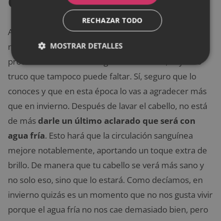
con agua fría
RECHAZAR TODO
Además de usar los productos específicos para
MOSTRAR DETALLES
nuestro cabello y aquellos que nos ofrecen
protección solar como la gama de Salerm, hay otro
truco que tampoco puede faltar. Sí, seguro que lo
conoces y que en esta época lo vas a agradecer más
que en invierno. Después de lavar el cabello, no está
de más
darle un último aclarado que será con
agua fría
. Esto hará que la circulación sanguínea
mejore notablemente, aportando un toque extra de
brillo. De manera que tu cabello se verá más sano y
no solo eso, sino que lo estará. Como decíamos, en
invierno quizás es un momento que no nos gusta vivir
porque el agua fría no nos cae demasiado bien, pero