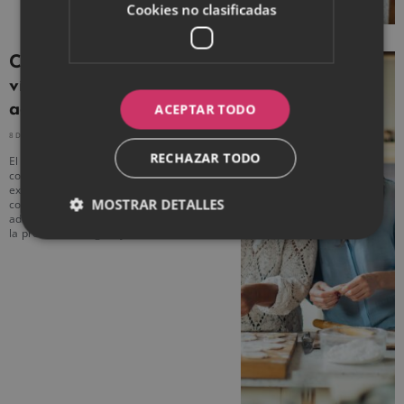
Cookies no clasificadas
Cómo fortalecer el
vínculo madre-hija en la
ACEPTAR TODO
adultez
8 DICIEMBRE, 2025
NO HAY COMENTARIOS
RECHAZAR TODO
El vínculo madre-hija es uno de los más
complejos y transformadores que
existen. Cambia, se adapta y evoluciona
MOSTRAR DETALLES
con los años. Durante la infancia y
adolescencia, suele estar marcado por
la protección, la guía y las normas. En