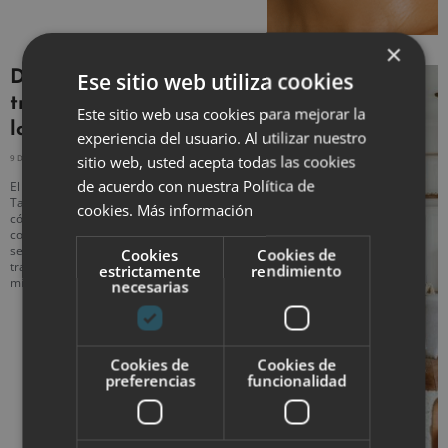
×
Ese sitio web utiliza cookies
Decoración sensorial:
transforma tu hogar con
Este sitio web usa cookies para mejorar la
los cinco sentidos
experiencia del usuario. Al utilizar nuestro
sitio web, usted acepta todas las cookies
9 DICIEMBRE, 2025
NO HAY COMENTARIOS
de acuerdo con nuestra Política de
El hogar no solo es un lugar físico.
También es un entorno que influye en
cookies.
Más información
cómo te sientes, descansas y te
conectas contigo. La decoración
sensorial es una tendencia que busca
Cookies
Cookies de
transformar los espacios desde una
estrictamente
rendimiento
mirada integral.
necesarias
Cookies de
Cookies de
preferencias
funcionalidad