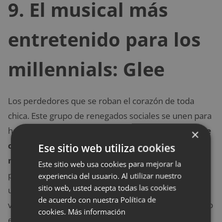
9. El musical más
entretenido para los
millennials: Glee
Los perdedores que se roban el corazón de toda
chica. Este grupo de renegados sociales se unen para
hacer lo que más aman, cantar.
Un musical lleno de
×
comedia, romance y drama que será toda una
Ese sitio web utiliza cookies
montaña rusa de emociones para ti.
Con tantas
Este sitio web usa cookies para mejorar la
personalidades que no podrás identificarte con sólo
experiencia del usuario. Al utilizar nuestro
sitio web, usted acepta todas las cookies
uno de los personajes. Siente el ritmo y descubre la
de acuerdo con nuestra Política de
vida colegial más allá de bullying con tu grupo favorito
cookies.
Más información
en Glee.