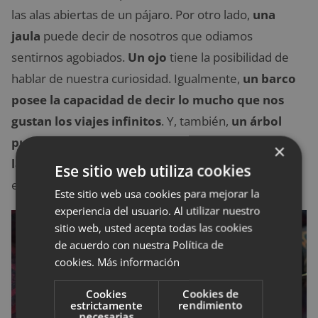
las alas abiertas de un pájaro. Por otro lado,
una
jaula
puede decir de nosotros que odiamos
sentirnos agobiados.
Un ojo
tiene la posibilidad de
hablar de nuestra curiosidad. Igualmente,
un barco
posee la capacidad de decir lo mucho que nos
gustan los viajes infinitos
. Y, también,
un árbol
puede destacar que nos sentimos muy unidos a
×
la naturaleza
y a todos los elementos que se
Ese sitio web utiliza cookies
encuentran en ella.
Este sitio web usa cookies para mejorar la
experiencia del usuario. Al utilizar nuestro
sitio web, usted acepta todas las cookies
de acuerdo con nuestra Política de
cookies.
Más información
Cookies
Cookies de
estrictamente
rendimiento
necesarias