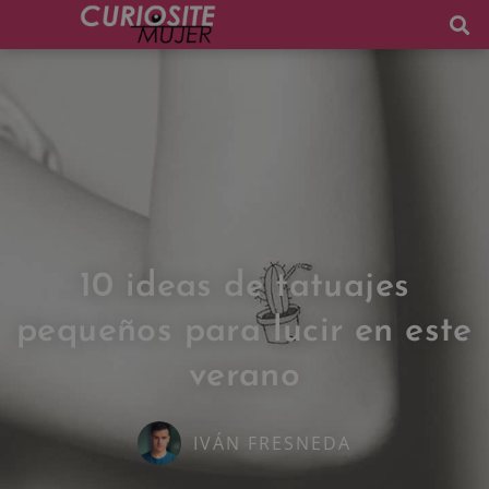
10 ideas de tatuajes
pequeños para lucir en este
verano
IVÁN FRESNEDA